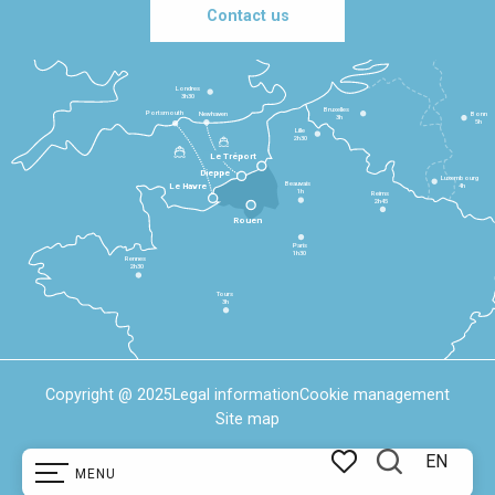
Contact us
Londres
3h30
Bruxelles
Portsmouth
Newhaven
Bonn
3h
5h
Lille
2h30
Le Tréport
Dieppe
Luxembourg
Beauvais
4h
Le Havre
1h
Reims
2h45
Rouen
Paris
1h30
Rennes
2h30
Tours
3h
Copyright @ 2025
Legal information
Cookie management
Site map
EN
MENU
Search