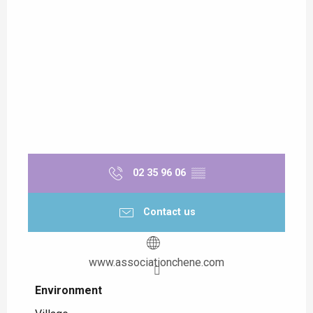
02 35 96 06
▒▒
Contact us
www.associationchene.com
Environment
Environment