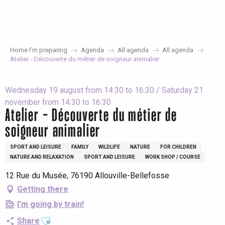
Aller
au
contenu
principal
Home I’m preparing
Agenda
All agenda
All agenda
Atelier - Découverte du métier de soigneur animalier
Wednesday 19 august from 14:30 to 16:30 / Saturday 21
november from 14:30 to 16:30
Atelier - Découverte du métier de
soigneur animalier
SPORT AND LEISURE
FAMILY
WILDLIFE
NATURE
FOR CHILDREN
NATURE AND RELAXATION
SPORT AND LEISURE
WORK SHOP / COURSE
12 Rue du Musée, 76190 Allouville-Bellefosse
Getting there
I'm going by train!
Ajouter aux favoris
Share