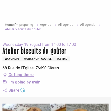
Aller
au
contenu
principal
Home I’m preparing
Agenda
All agenda
All agenda
Atelier biscuits du goûter
Wednesday 19 august from 14:00 to 17:00
Atelier biscuits du goûter
WAY OF LIFE
WORK SHOP / COURSE
TASTING
68 Rue de l'Église, 76690 Clères
Getting there
I'm going by train!
Ajouter aux favoris
Share