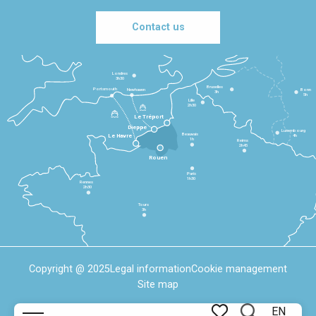
Contact us
Londres
3h30
Bruxelles
Portsmouth
Newhaven
Bonn
3h
5h
Lille
2h30
Le Tréport
Dieppe
Luxembourg
Beauvais
4h
Le Havre
1h
Reims
2h45
Rouen
Paris
1h30
Rennes
2h30
Tours
3h
Copyright @ 2025
Legal information
Cookie management
Site map
EN