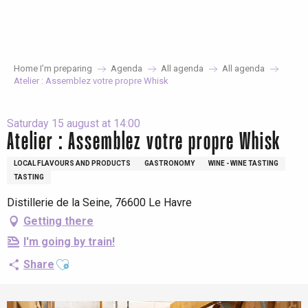
Aller
au
contenu
principal
Home I’m preparing
Agenda
All agenda
All agenda
Atelier : Assemblez votre propre Whisk
Saturday 15 august at 14:00
Atelier : Assemblez votre propre Whisk
LOCAL FLAVOURS AND PRODUCTS
GASTRONOMY
WINE - WINE TASTING
TASTING
Distillerie de la Seine, 76600 Le Havre
Getting there
I'm going by train!
Ajouter aux favoris
Share