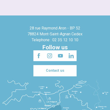
28 rue Raymond Aron - BP 52
78824 Mont-Saint-Agnan Cedex
Telephone : 02 35 12 10 10
Follow us
Contact us
Londres
3h30
Bruxelles
Portsmouth
Newhaven
Bonn
3h
5h
Lille
2h30
Le Tréport
Dieppe
Luxembourg
Beauvais
4h
Le Havre
1h
Reims