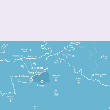
Londres
3h30
Bruxelles
Portsmouth
Newhaven
Bonn
3h
5h
Lille
2h30
Le Tréport
Dieppe
Luxembourg
Beauvais
4h
Le Havre
1h
Reims
2h45
Rouen
Paris
1h30
Rennes
2h30
Tours
3h