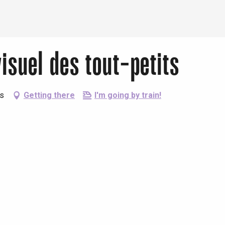
Eaux
visuel des tout-petits
es
Getting there
I'm going by train!