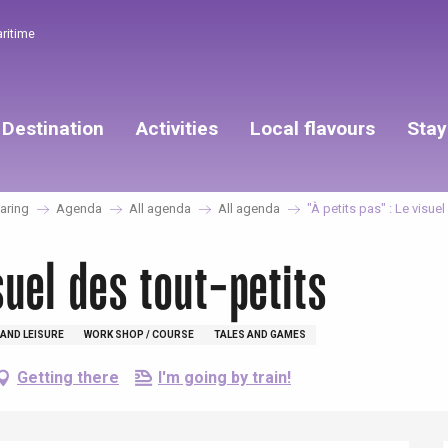
aritime
Destination
Activities
Local flavours
Stay
aring
Agenda
All agenda
All agenda
"À petits pas" : Le visuel
suel des tout-petits
AND LEISURE
WORK SHOP / COURSE
TALES AND GAMES
Getting there
I'm going by train!