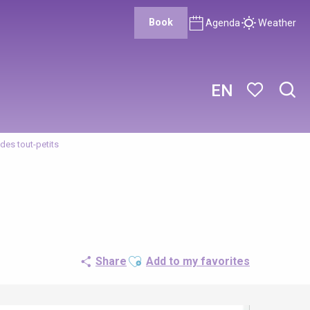
Book
Agenda
Weather
EN
Sear
Voir les favor
 des tout-petits
Ajouter aux favoris
Share
Add to my favorites