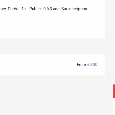
 Durée : 1h - Public : 0 à 3 ans. Sur inscription. 
éport
Lille 2h30
ur-Bresle
From
€0.00