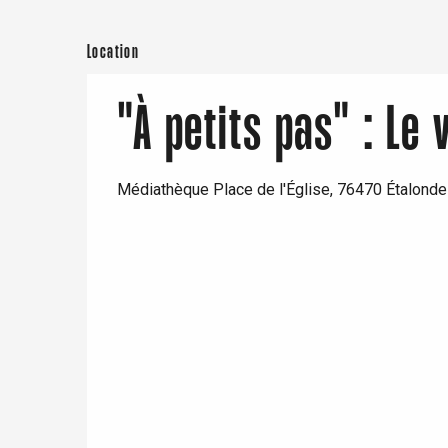
Doudeville
Val-de-Scie
Location
etot
Forges-les-
Clères
"À petits pas" : Le 
Buchy
en-Seine
Duclair
Médiathèque Place de l'Église, 76470 Étalond
Rouen
Paris 1h30