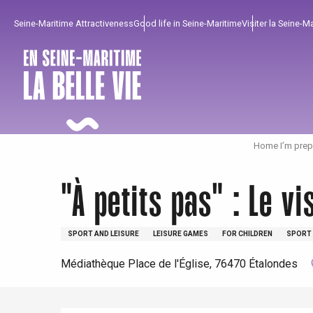
Aller
Seine-Maritime Attractiveness
Good life in Seine-Maritime
Visiter la Seine-M
au
contenu
principal
Home I’m prep
"À petits pas" : Le vi
To enjoy
Must-sees
From our region !
SPORT AND LEISURE
LEISURE GAMES
FOR CHILDREN
SPORT 
Médiathèque Place de l'Église, 76470 Étalondes
All agenda
Trendy places
Seaside breaks
Spring
Best brunches
Train trips