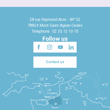
28 rue Raymond Aron - BP 52
78824 Mont-Saint-Agnan Cedex
Telephone : 02 35 12 10 10
Follow us
Contact us
Londres
3h30
Bruxelles
Portsmouth
Newhaven
Bonn
3h
5h
Lille
2h30
Le Tréport
Dieppe
Luxembourg
Beauvais
4h
Le Havre
1h
Reims
2h45
Rouen