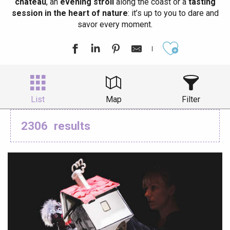
château
, an
evening stroll
along the coast or a
tasting
session in the heart of nature
: it’s up to you to dare and
savor every moment.
Ajouter aux
List
Map
Filter
2306
results