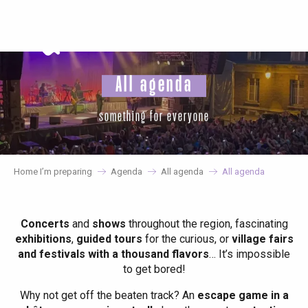
Aller
au
contenu
principal
All agenda
something for everyone
Home I’m preparing
Agenda
All agenda
All agenda
Concerts
and
shows
throughout the region, fascinating
exhibitions
,
guided tours
for the curious, or
village fairs
and festivals with a thousand flavors
… It’s impossible
to get bored!
Why not get off the beaten track? An
escape game in a