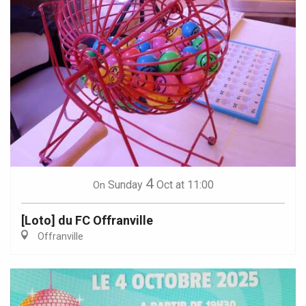
4
Sunday
Oct
at 11:00
On
[Loto] du FC Offranville
Offranville