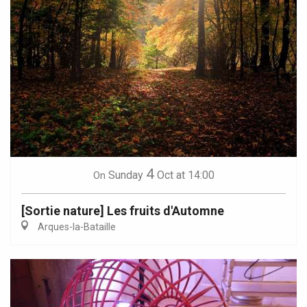
4
Sunday
Oct
at 14:00
On
[Sortie nature] Les fruits d'Automne
Arques-la-Bataille