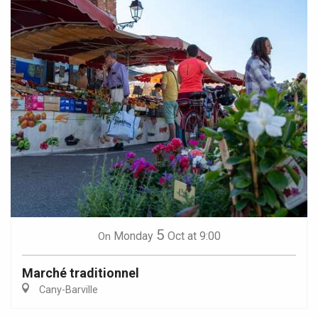
5
Monday
Oct
at 9:00
On
Marché traditionnel
Cany-Barville