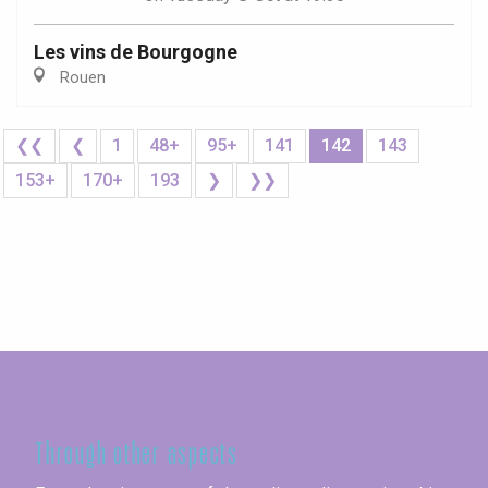
Les vins de Bourgogne
Rouen
❮❮
❮
1
48+
95+
141
142
143
153+
170+
193
❯
❯❯
Seine-Maritime
Through other aspects