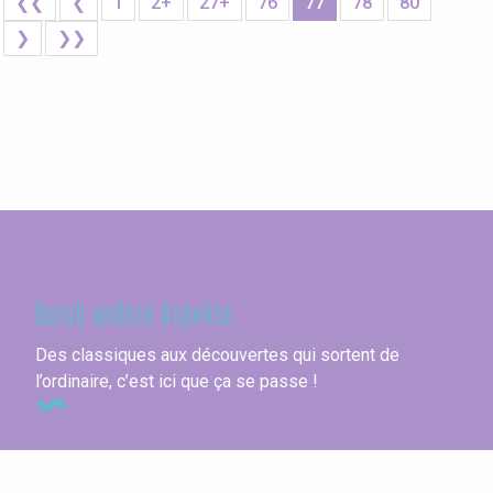
❮❮
❮
1
2+
27+
76
77
78
80
❯
❯❯
Seine-Maritime
Durch andere Aspekte
Des classiques aux découvertes qui sortent de
l’ordinaire, c’est ici que ça se passe !
Wohnmobilstellplätze