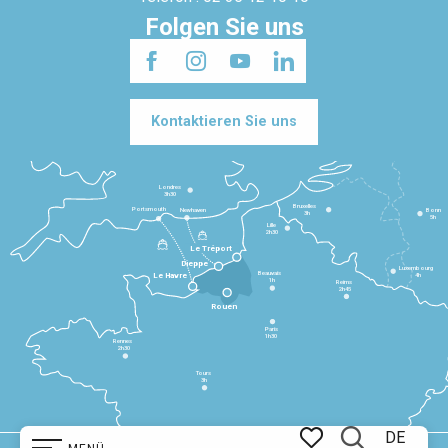
Folgen Sie uns
Kontaktieren Sie uns
Londres
3h30
Bruxelles
Portsmouth
Newhaven
Bonn
3h
5h
Lille
2h30
Le Tréport
Dieppe
Luxembourg
Beauvais
4h
Le Havre
1h
Reims
2h45
Rouen
Paris
1h30
Rennes
2h30
Tours
3h
DE