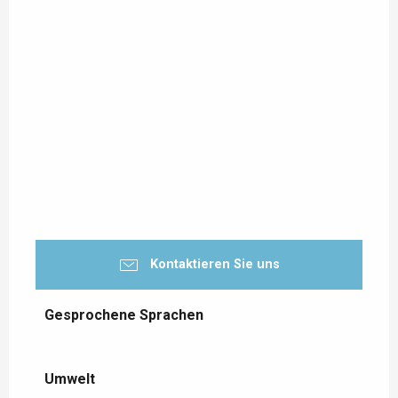
Kontaktieren Sie uns
Gesprochene Sprachen
Gesprochene Sprachen
Umwelt
Umwelt