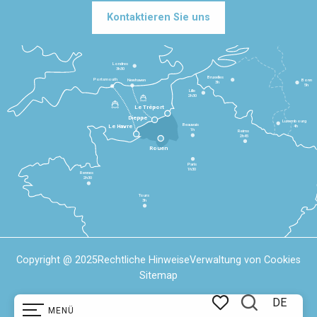
Kontaktieren Sie uns
Londres
3h30
Bruxelles
Portsmouth
Newhaven
Bonn
3h
5h
Lille
2h30
Le Tréport
Dieppe
Luxembourg
Beauvais
4h
Le Havre
1h
Reims
2h45
Rouen
Paris
1h30
Rennes
2h30
Tours
3h
Copyright @ 2025
Rechtliche Hinweise
Verwaltung von Cookies
Sitemap
DE
MENÜ