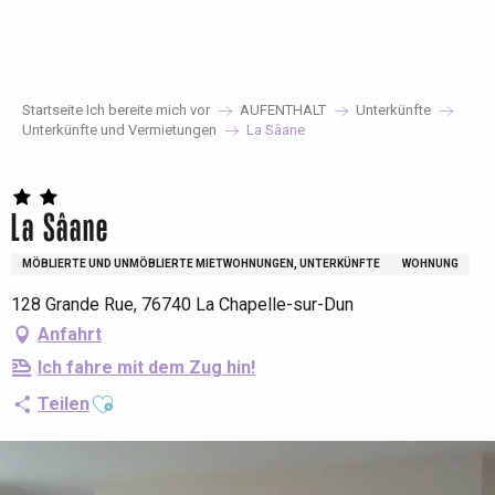
Aller
au
contenu
principal
Startseite Ich bereite mich vor
AUFENTHALT
Unterkünfte
Unterkünfte und Vermietungen
La Sâane
La Sâane
MÖBLIERTE UND UNMÖBLIERTE MIETWOHNUNGEN, UNTERKÜNFTE
WOHNUNG
128 Grande Rue, 76740 La Chapelle-sur-Dun
Anfahrt
Ich fahre mit dem Zug hin!
Ajouter aux favoris
Teilen