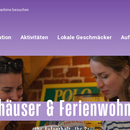
Maritime besuchen
ation
Aktivitäten
Lokale Geschmäcker
Auf
nhäuser & Ferienwoh