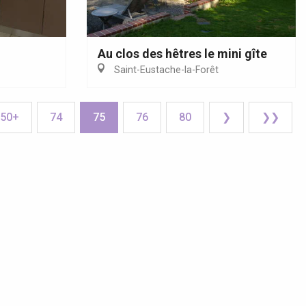
Au clos des hêtres le mini gîte
Saint-Eustache-la-Forêt
50+
74
75
76
80
❯
❯❯