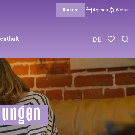
Buchen
Agenda
Wetter
enthalt
DE
Such
Voir les favor
nungen