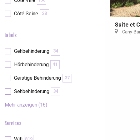
Côté Ville
156
Côté Seine
28
Suite et 
Cany-Barv
Labels
 &
alt
Gehbehinderung
34
Hörbehinderung
41
Geistige Behinderung
37
Sehbehinderung
34
Mehr anzeigen (16)
Services
Wifi
819