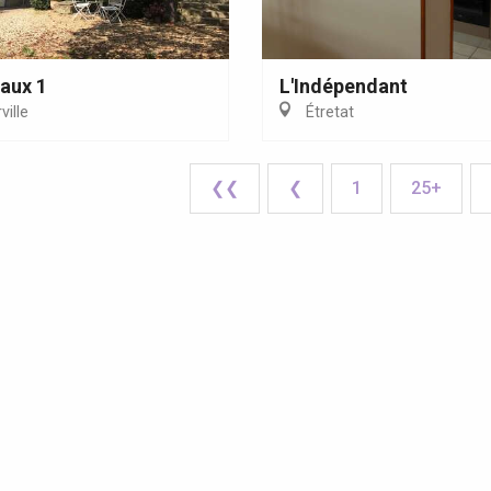
Caux 1
L'Indépendant
ille
Étretat
❮❮
❮
1
25+