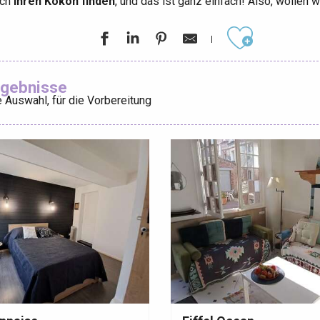
och
Ihren Kokon finden
, und das ist ganz einfach! Also, wollen w
Ajouter aux
rgebnisse
 Auswahl, für die Vorbereitung
éport
Lille 2h30
ur-Bresle