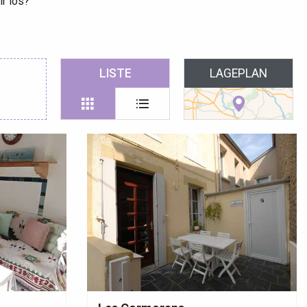
ir los?
 favoris
LISTE
LAGEPLAN