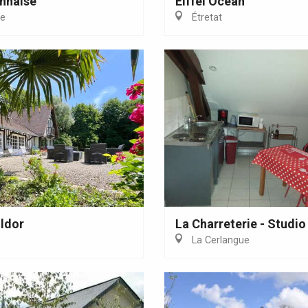
onnaise
Eiffel Ocean
ne
Étretat
Eaux
ildor
La Charreterie - Studio
La Cerlangue