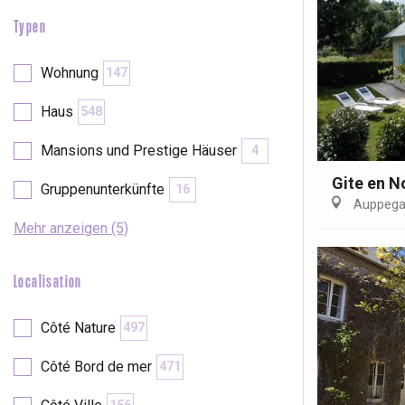
Typen
Wohnung
147
Haus
548
Mansions und Prestige Häuser
4
Gite en 
Gruppenunterkünfte
16
Auppega
Mehr anzeigen (5)
Localisation
Côté Nature
497
Côté Bord de mer
471