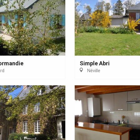
Normandie
Simple Abri
rd
Néville