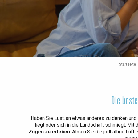
Die gesamte Agenda
Trendige Orte
Aufenthalte am Meer
Frühling
Bester Brunch
Aufenthalte mit dem
Zug
Wenn es regnet
Restaurants mit
Aussicht
Fahrradaufenthalte
Mit den Kindern
Unter Freunden
Startseite 
Die best
Haben Sie Lust, an etwas anderes zu denken und 
liegt oder sich in die Landschaft schmiegt. Mit 
Zügen zu erleben
: Atmen Sie die jodhaltige Luft