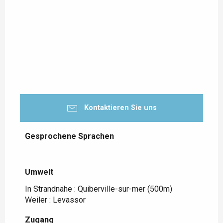
Kontaktieren Sie uns
Gesprochene Sprachen
Gesprochene Sprachen
Umwelt
Umwelt
In Strandnähe :
Quiberville-sur-mer
(500m)
Weiler :
Levassor
Zugang
Zugang