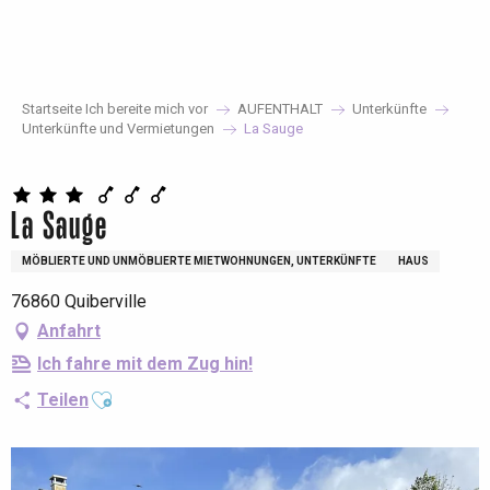
Aller
au
contenu
principal
Startseite Ich bereite mich vor
AUFENTHALT
Unterkünfte
Unterkünfte und Vermietungen
La Sauge
La Sauge
MÖBLIERTE UND UNMÖBLIERTE MIETWOHNUNGEN, UNTERKÜNFTE
HAUS
76860 Quiberville
Anfahrt
Ich fahre mit dem Zug hin!
Ajouter aux favoris
Teilen