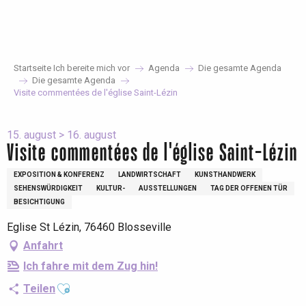
Aller
au
contenu
principal
Startseite Ich bereite mich vor
Agenda
Die gesamte Agenda
Die gesamte Agenda
Visite commentées de l'église Saint-Lézin
15. august > 16. august
Visite commentées de l'église Saint-Lézin
EXPOSITION & KONFERENZ
LANDWIRTSCHAFT
KUNSTHANDWERK
SEHENSWÜRDIGKEIT
KULTUR-
AUSSTELLUNGEN
TAG DER OFFENEN TÜR
BESICHTIGUNG
Eglise St Lézin, 76460 Blosseville
Anfahrt
Ich fahre mit dem Zug hin!
Ajouter aux favoris
Teilen