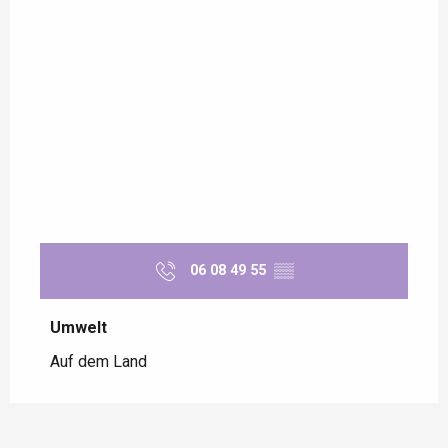
06 08 49 55
▒▒
Umwelt
Umwelt
Auf dem Land