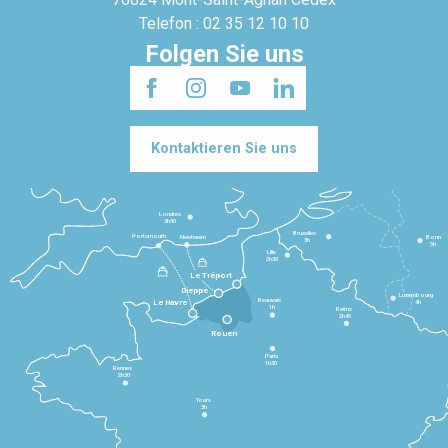
Telefon : 02 35 12 10 10
Folgen Sie uns
Kontaktieren Sie uns
Londres
3h30
Bruxelles
Portsmouth
Newhaven
Bonn
3h
5h
Lille
2h30
Le Tréport
Dieppe
Luxembourg
Beauvais
4h
Le Havre
1h
Reims
2h45
Rouen
Paris
1h30
Rennes
2h30
Tours
3h