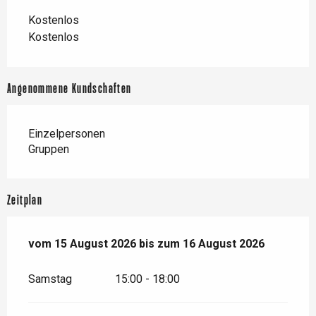
Kostenlos
Kostenlos
Angenommene Kundschaften
Einzelpersonen
Gruppen
Zeitplan
vom
vom
15 August 2026
15 August 2026
bis zum
bis zum
16 August 2026
16 August 2026
Samstag
15:00 - 18:00