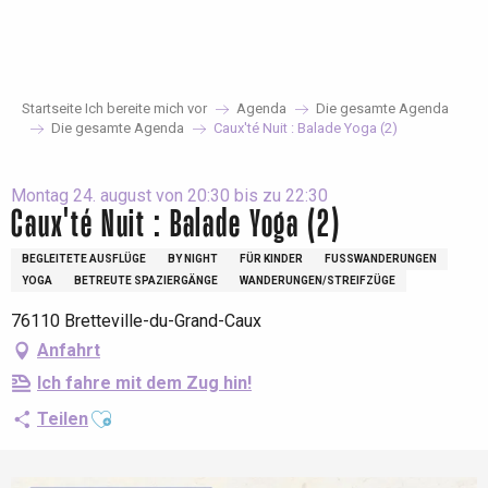
Aller
au
contenu
principal
Startseite Ich bereite mich vor
Agenda
Die gesamte Agenda
Die gesamte Agenda
Caux'té Nuit : Balade Yoga (2)
Montag 24. august von 20:30 bis zu 22:30
Caux'té Nuit : Balade Yoga (2)
BEGLEITETE AUSFLÜGE
BY NIGHT
FÜR KINDER
FUSSWANDERUNGEN
YOGA
BETREUTE SPAZIERGÄNGE
WANDERUNGEN/STREIFZÜGE
76110 Bretteville-du-Grand-Caux
Anfahrt
Ich fahre mit dem Zug hin!
Ajouter aux favoris
Teilen