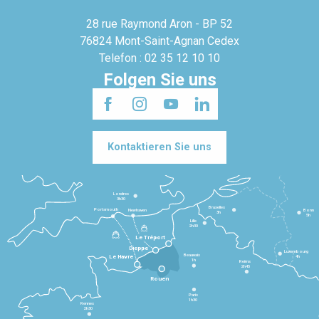
28 rue Raymond Aron - BP 52
76824 Mont-Saint-Agnan Cedex
Telefon : 02 35 12 10 10
Folgen Sie uns
Kontaktieren Sie uns
Londres
3h30
Bruxelles
Portsmouth
Newhaven
Bonn
3h
5h
Lille
2h30
Le Tréport
Dieppe
Luxembourg
Beauvais
4h
Le Havre
1h
Reims
2h45
Rouen
Paris
1h30
Rennes
2h30