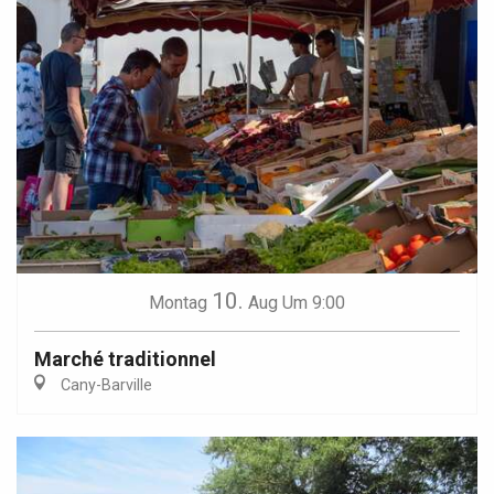
10.
Montag
Aug
Um 9:00
Marché traditionnel
Cany-Barville