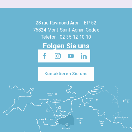
28 rue Raymond Aron - BP 52
76824 Mont-Saint-Agnan Cedex
Telefon : 02 35 12 10 10
Folgen Sie uns
Kontaktieren Sie uns
Londres
3h30
Bruxelles
Portsmouth
Newhaven
Bonn
3h
5h
Lille
2h30
Le Tréport
Dieppe
Luxembourg
Beauvais
4h
Le Havre
1h
Reims
2h45
Rouen