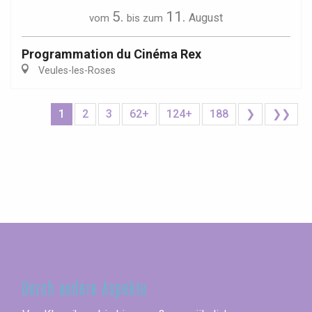
5.
11.
August
vom
bis zum
Programmation du Cinéma Rex
Veules-les-Roses
1
2
3
62+
124+
188
❯
❯❯
Seine-Maritime
Durch andere Aspekte