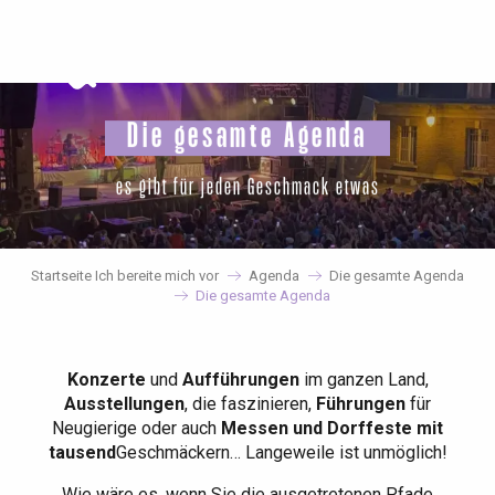
Aller
au
contenu
principal
Die gesamte Agenda
es gibt für jeden Geschmack etwas
Startseite Ich bereite mich vor
Agenda
Die gesamte Agenda
Die gesamte Agenda
Konzerte
und
Aufführungen
im ganzen Land,
Ausstellungen
, die faszinieren,
Führungen
für
Neugierige oder auch
Messen und Dorffeste mit
tausend
Geschmäckern… Langeweile ist unmöglich!
Wie wäre es, wenn Sie die ausgetretenen Pfade