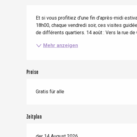
Zug
Wenn es regnet
Restaurants mit
Beschreibung
Aussicht
Fahrradaufenthalte
Et si vous profitiez d’une fin d’après-midi estiv
Mit den Kindern
18h00, chaque vendredi soir, ces visites guidées
Unter Freunden
de différents quartiers. 14 août : Vers la rue de
Mehr anzeigen
Le Tr
Preise
Eu
Gratis für alle
Criel-sur-Mer
Blangy-s
Zeitplan
Dieppe
Offranville
der 14 August 2026