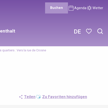
Buchen
Agenda
Wetter
enthalt
DE
Such
Voir les favor
es quartiers : Vers la rue de Crosne
Ajouter aux favoris
Teilen
Zu Favoriten hinzufügen