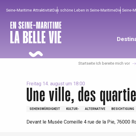
Aller
Seine-Maritime Attraktivität
Das schöne Leben in Seine-Maritime
Die Seine-
au
contenu
principal
Destin
Startseite Ich bereite mich vor
Freitag 14. august um 18:00
Une ville, des quarti
Um zu profitieren
Unumgänglich
Gut aus der Heimat !
SEHENSWÜRDIGKEIT
KULTUR-
ALTERNATIVE
BESICHTIGUNG
Devant le Musée Corneille 4 rue de la Pie, 76000 
Die gesamte Agenda
Trendige Orte
Aufenthalte am Meer
Frühling
Bester Brunch
Aufenthalte mit dem