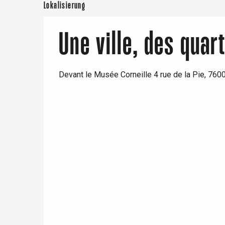
Lokalisierung
Une ville, des quar
Devant le Musée Corneille 4 rue de la Pie, 76
 &
alt