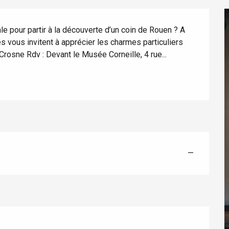
ale pour partir à la découverte d’un coin de Rouen ? A 
 vous invitent à apprécier les charmes particuliers 
 Crosne Rdv : Devant le Musée Corneille, 4 rue...
éport
Lille 2h30
—
ur-Bresle