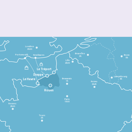
Londres
3h30
Bruxelles
Portsmouth
Newhaven
Bonn
3h
5h
Lille
2h30
Le Tréport
Dieppe
Luxembourg
Beauvais
4h
Le Havre
1h
Reims
2h45
Rouen
Paris
1h30
Rennes
2h30
Tours
3h