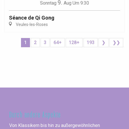
9.
Sonntag
Aug
Um 9:30
Séance de Qi Gong
Veules-les-Roses
1
2
3
64+
128+
193
❯
❯❯
Seine-Maritime
Durch andere Aspekte
Von Klassikern bis hin zu außergewöhnlichen