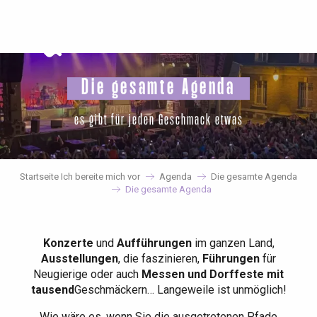
Aller
au
contenu
principal
Die gesamte Agenda
es gibt für jeden Geschmack etwas
Startseite Ich bereite mich vor
Agenda
Die gesamte Agenda
Die gesamte Agenda
Konzerte
und
Aufführungen
im ganzen Land,
Ausstellungen
, die faszinieren,
Führungen
für
Neugierige oder auch
Messen und Dorffeste mit
tausend
Geschmäckern… Langeweile ist unmöglich!
Wie wäre es, wenn Sie die ausgetretenen Pfade