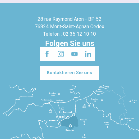
28 rue Raymond Aron - BP 52
76824 Mont-Saint-Agnan Cedex
Telefon : 02 35 12 10 10
Folgen Sie uns
Kontaktieren Sie uns
Londres
3h30
Bruxelles
Portsmouth
Newhaven
Bonn
3h
5h
Lille
2h30
Le Tréport
Dieppe
Luxembourg
Beauvais
4h
Le Havre
1h
Reims
2h45
Rouen
Paris