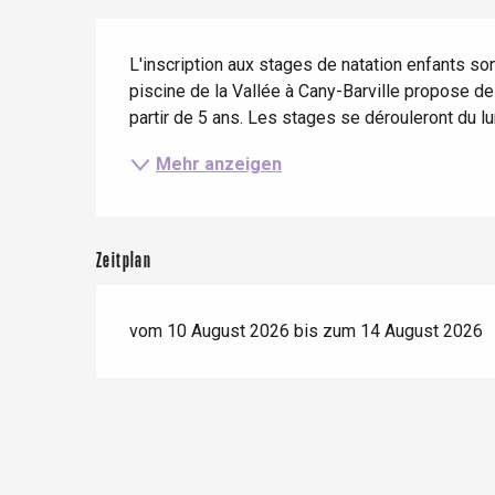
Zug
Wenn es regnet
Restaurants mit
Beschreibung
Aussicht
Fahrradaufenthalte
Mit den Kindern
L'inscription aux stages de natation enfants sont
piscine de la Vallée à Cany-Barville propose de
Unter Freunden
partir de 5 ans. Les stages se dérouleront du l
Le Tr
Mehr anzeigen
Eu
Criel-sur-Mer
Zeitplan
Blangy-s
Dieppe
vom 10 August 2026 bis zum 14 August 2026
Offranville
t-Valery-en-Caux
er
e