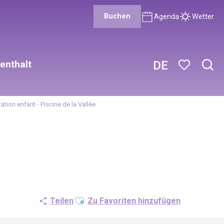
Buchen
Agenda
Wetter
enthalt
DE
Such
Voir les favor
ation enfant - Piscine de la Vallée
Ajouter aux favoris
Teilen
Zu Favoriten hinzufügen