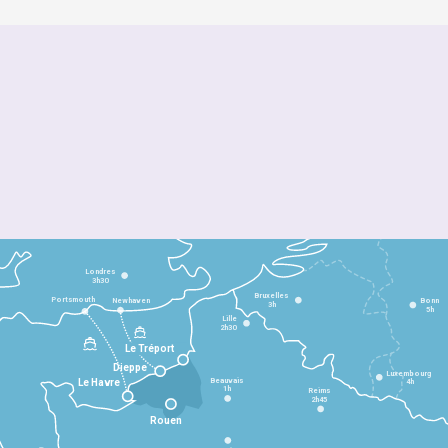
Londres
3h30
Bruxelles
Portsmouth
Newhaven
Bonn
3h
5h
Lille
2h30
Le Tréport
Dieppe
Luxembourg
Beauvais
4h
Le Havre
1h
Reims
2h45
Rouen