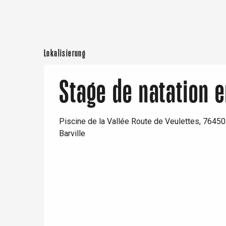
Neufchâtel-en-Bray
Doudeville
Val-de-Scie
etot
Lokalisierung
Forges-les-
Clères
Buchy
Stage de natation e
en-Seine
Duclair
Rouen
Piscine de la Vallée Route de Veulettes, 76450
Barville
Paris 1h30