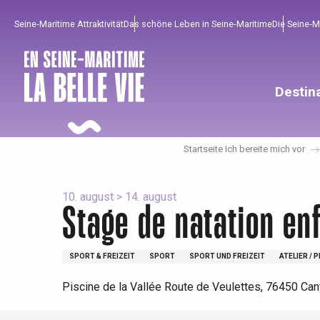
Aller
Seine-Maritime Attraktivität
Das schöne Leben in Seine-Maritime
Die Seine-
au
contenu
principal
Destin
Startseite Ich bereite mich vor
10. august > 14. august
Stage de natation enf
Um zu profitieren
Unumgänglich
Gut aus der Heimat !
SPORT & FREIZEIT
SPORT
SPORT UND FREIZEIT
ATELIER / 
Die gesamte Agenda
Trendige Orte
Aufenthalte am Meer
Piscine de la Vallée Route de Veulettes, 76450 Can
Frühling
Bester Brunch
Aufenthalte mit dem