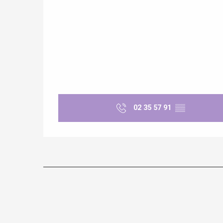
 &
alt
02 35 57 91
▒▒