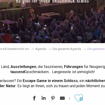
es gibt für jeden Geschmack etwas
te Ich bereite mich vor
Agenda
Die gesamte Agenda
Die gesamte
 Land,
Ausstellungen
, die faszinieren,
Führungen
für Neugieri
tausend
Geschmäckern… Langeweile ist unmöglich!
erlassen? Ein
Escape Game in einem Schloss
, ein
nächtliche
der Natur
: Es liegt an Ihnen, sich zu trauen und jeden Moment z