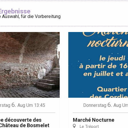
Ajouter aux
Ergebnisse
 Auswahl, für die Vorbereitung
éport
Lille 2h30
ur-Bresle
6.
6.
rstag
Aug
Um 13:45
Donnerstag
Aug
Um
e découverte des
Marché Nocturne
 Château de Bosmelet
Le Tréport