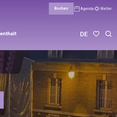
Buchen
Agenda
Wetter
enthalt
DE
Such
Voir les favor