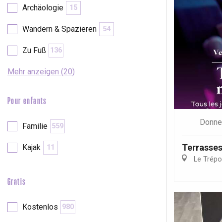
Archäologie
15
Wandern & Spazieren
54
Zu Fuß
136
Mehr anzeigen (20)
Pour enfants
Donne
Familie
559
Terrasses
Kajak
11
Le Trépo
Gratis
 &
alt
Kostenlos
980