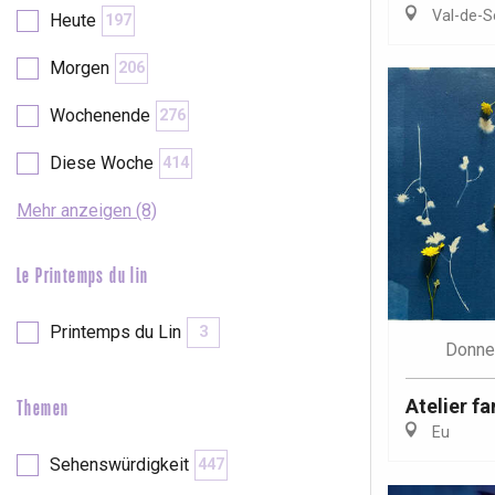
Val-de-S
Heute
197
etot
Forges-les-
Morgen
206
Clères
Wochenende
276
Buchy
en-Seine
Diese Woche
414
Duclair
Rouen
Mehr anzeigen (8)
Le Printemps du lin
Paris 1h30
Printemps du Lin
3
Donne
Atelier fa
Themen
Eu
Sehenswürdigkeit
447