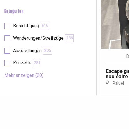
Kategorien
Besichtigung
510
Wanderungen/Streifzüge
236
Ausstellungen
205
D
Konzerte
281
Escape ga
Mehr anzeigen (20)
nucléaire
Paluel