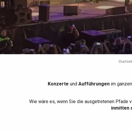
Die gesamte Agenda
Trendige Orte
Aufenthalte am Meer
Frühling
Bester Brunch
Aufenthalte mit dem
Zug
Wenn es regnet
Restaurants mit
Aussicht
Fahrradaufenthalte
Mit den Kindern
Unter Freunden
Startsei
Konzerte
und
Aufführungen
im ganzen
Wie wäre es, wenn Sie die ausgetretenen Pfade v
inmitten 