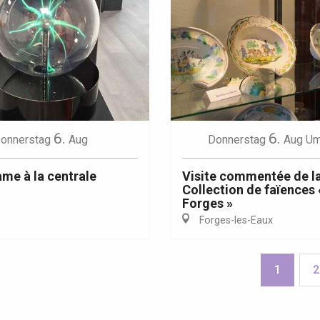
6.
6.
onnerstag
Aug
Donnerstag
Aug
Um
me à la centrale
Visite commentée de l
Collection de faïences 
Forges »
Forges-les-Eaux
1
2