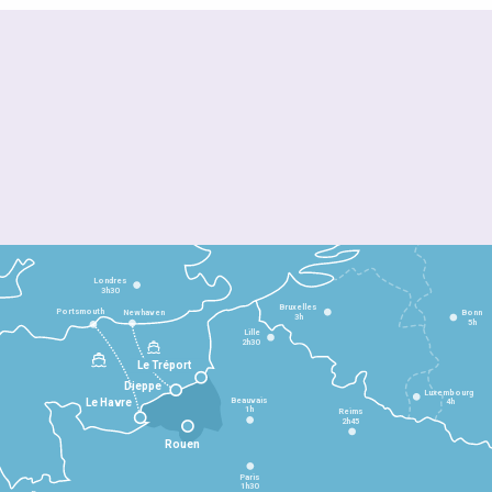
Londres
3h30
Bruxelles
Portsmouth
Newhaven
Bonn
3h
5h
Lille
2h30
Le Tréport
Dieppe
Luxembourg
Beauvais
4h
Le Havre
1h
Reims
2h45
Rouen
Paris
1h30