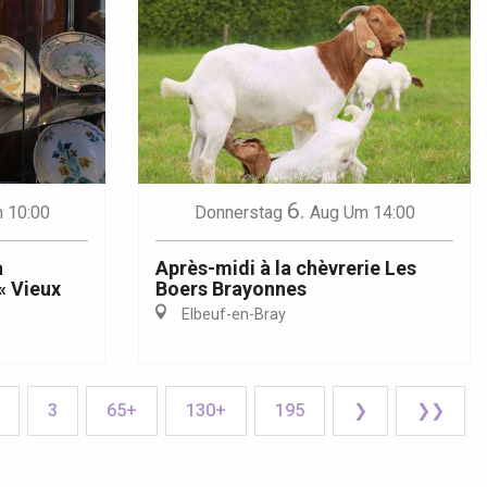
6.
 10:00
Donnerstag
Aug
Um 14:00
a
Après-midi à la chèvrerie Les
« Vieux
Boers Brayonnes
Elbeuf-en-Bray
3
65+
130+
195
❯
❯❯