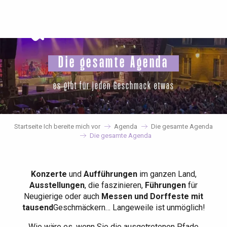
Aller
au
contenu
principal
Die gesamte Agenda
es gibt für jeden Geschmack etwas
Startseite Ich bereite mich vor
Agenda
Die gesamte Agenda
Die gesamte Agenda
Konzerte
und
Aufführungen
im ganzen Land,
Ausstellungen
, die faszinieren,
Führungen
für
Neugierige oder auch
Messen und Dorffeste mit
tausend
Geschmäckern… Langeweile ist unmöglich!
Wie wäre es, wenn Sie die ausgetretenen Pfade