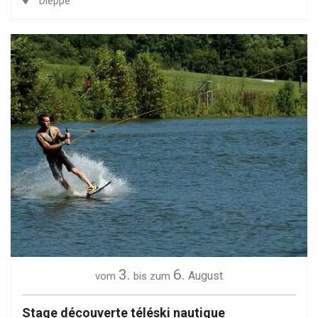
Dieppe
3.
6.
August
vom
bis zum
Stage découverte téléski nautique