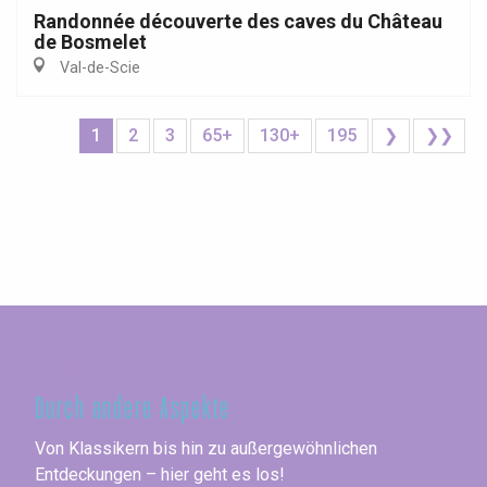
Randonnée découverte des caves du Château
de Bosmelet
Val-de-Scie
1
2
3
65+
130+
195
❯
❯❯
Seine-Maritime
Durch andere Aspekte
Von Klassikern bis hin zu außergewöhnlichen
Entdeckungen – hier geht es los!