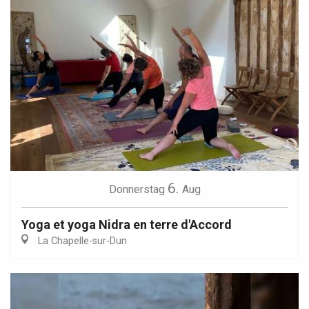
6.
Donnerstag
Aug
Yoga et yoga Nidra en terre d'Accord
La Chapelle-sur-Dun