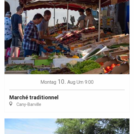
10.
Montag
Aug
Um 9:00
Marché traditionnel
Cany-Barville