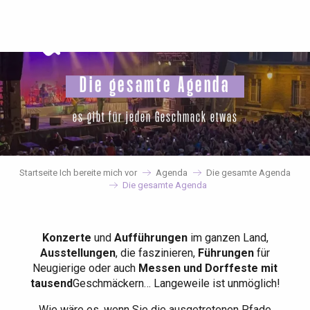
Aller
au
contenu
principal
Die gesamte Agenda
es gibt für jeden Geschmack etwas
Startseite Ich bereite mich vor
Agenda
Die gesamte Agenda
Die gesamte Agenda
Konzerte
und
Aufführungen
im ganzen Land,
Ausstellungen
, die faszinieren,
Führungen
für
Neugierige oder auch
Messen und Dorffeste mit
tausend
Geschmäckern… Langeweile ist unmöglich!
Wie wäre es, wenn Sie die ausgetretenen Pfade