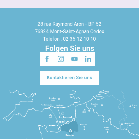
28 rue Raymond Aron - BP 52
76824 Mont-Saint-Agnan Cedex
Telefon : 02 35 12 10 10
Folgen Sie uns
Kontaktieren Sie uns
Londres
3h30
Bruxelles
Portsmouth
Newhaven
Bonn
3h
5h
Lille
2h30
Le Tréport
Dieppe
Luxembourg
Beauvais
4h
Le Havre
1h
Reims
2h45
Rouen