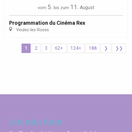
5.
11.
August
vom
bis zum
Programmation du Cinéma Rex
Veules-les-Roses
1
2
3
62+
124+
188
❯
❯❯
Seine-Maritime
Durch andere Aspekte