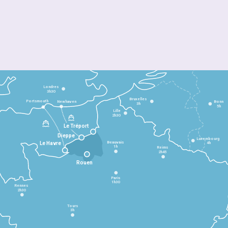
Londres
3h30
Bruxelles
Portsmouth
Newhaven
Bonn
3h
5h
Lille
2h30
Le Tréport
Dieppe
Luxembourg
Beauvais
4h
Le Havre
1h
Reims
2h45
Rouen
Paris
1h30
Rennes
2h30
Tours
3h