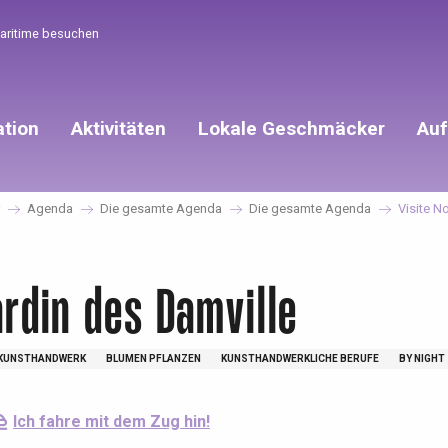
Maritime besuchen
ation
Aktivitäten
Lokale Geschmäcker
Auf
Agenda
Die gesamte Agenda
Die gesamte Agenda
Visite N
ardin des Damville
KUNSTHANDWERK
BLUMEN PFLANZEN
KUNSTHANDWERKLICHE BERUFE
BY NIGHT
Ich fahre mit dem Zug hin!