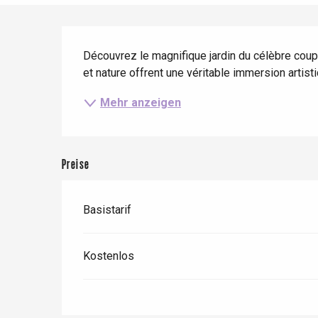
Frühling
Bester Brunch
Aufenthalte mit dem
Zug
Beschreibung
Wenn es regnet
Restaurants mit
Aussicht
Fahrradaufenthalte
Découvrez le magnifique jardin du célèbre coupl
Mit den Kindern
et nature offrent une véritable immersion artist
Unter Freunden
Mehr anzeigen
Preise
Basistarif
Kostenlos
Le Tr
Eu