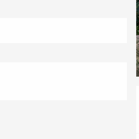
ur-Bresle
Eaux