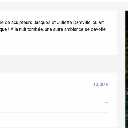
e de sculpteurs Jacques et Juliette Damville, où art 
ique ! A la nuit tombée, une autre ambiance se dévoile...
13,00 €
—
éport
Lille 2h30