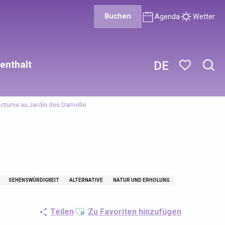
Buchen
Agenda
Wetter
enthalt
DE
Such
Voir les favor
octurne au Jardin des Damville
SEHENSWÜRDIGKEIT
ALTERNATIVE
NATUR UND ERHOLUNG
Ajouter aux favoris
Teilen
Zu Favoriten hinzufügen