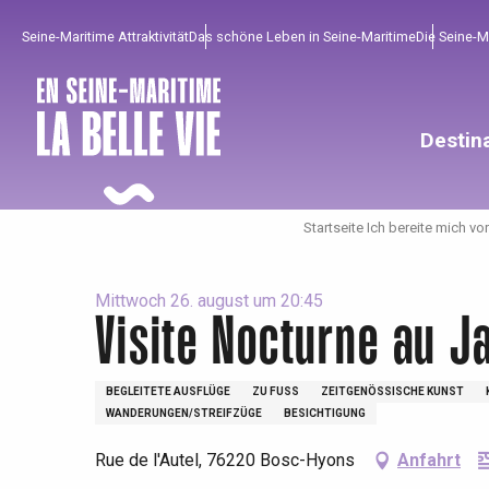
Aller
Seine-Maritime Attraktivität
Das schöne Leben in Seine-Maritime
Die Seine-
au
contenu
principal
Destin
Startseite Ich bereite mich vor
Mittwoch 26. august um 20:45
Visite Nocturne au J
BEGLEITETE AUSFLÜGE
ZU FUSS
ZEITGENÖSSISCHE KUNST
Um zu profitieren
Unumgänglich
Gut aus der Heimat !
WANDERUNGEN/STREIFZÜGE
BESICHTIGUNG
Rue de l'Autel, 76220 Bosc-Hyons
Anfahrt
Die gesamte Agenda
Trendige Orte
Aufenthalte am Meer