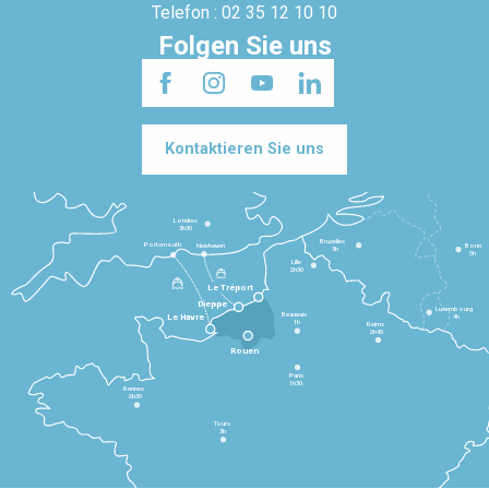
Telefon : 02 35 12 10 10
Folgen Sie uns
Kontaktieren Sie uns
Londres
3h30
Bruxelles
Portsmouth
Newhaven
Bonn
3h
5h
Lille
2h30
Le Tréport
Dieppe
Luxembourg
Beauvais
4h
Le Havre
1h
Reims
2h45
Rouen
Paris
1h30
Rennes
2h30
Tours
3h