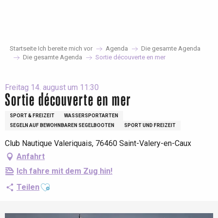
Aller
au
contenu
principal
Startseite Ich bereite mich vor
Agenda
Die gesamte Agenda
Die gesamte Agenda
Sortie découverte en mer
Freitag 14. august um 11:30
Sortie découverte en mer
SPORT & FREIZEIT
WASSERSPORTARTEN
SEGELN AUF BEWOHNBAREN SEGELBOOTEN
SPORT UND FREIZEIT
Club Nautique Valeriquais, 76460 Saint-Valery-en-Caux
Anfahrt
Ich fahre mit dem Zug hin!
Ajouter aux favoris
Teilen