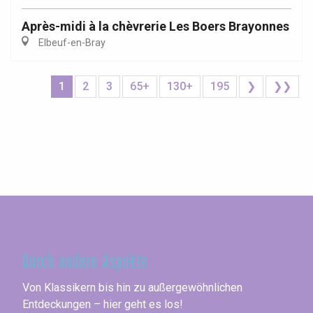
Après-midi à la chèvrerie Les Boers Brayonnes
Elbeuf-en-Bray
1
2
3
65+
130+
195
❯
❯❯
Seine-Maritime
Durch andere Aspekte
Von Klassikern bis hin zu außergewöhnlichen
Entdeckungen – hier geht es los!