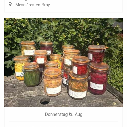
Mesnières-en-Bray
6.
Donnerstag
Aug