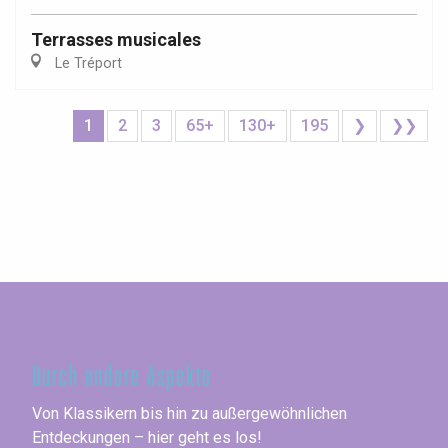
Terrasses musicales
Le Tréport
1
2
3
65+
130+
195
❯
❯❯
Seine-Maritime
Durch andere Aspekte
Von Klassikern bis hin zu außergewöhnlichen
Entdeckungen – hier geht es los!