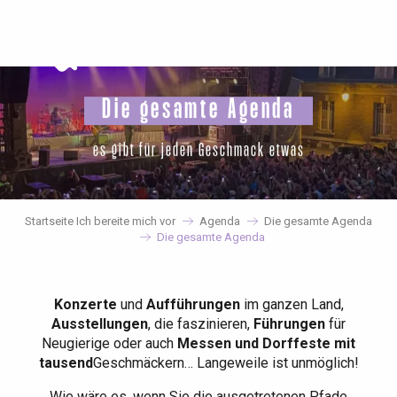
Aller
au
contenu
principal
Die gesamte Agenda
es gibt für jeden Geschmack etwas
Startseite Ich bereite mich vor
Agenda
Die gesamte Agenda
Die gesamte Agenda
Konzerte
und
Aufführungen
im ganzen Land,
Ausstellungen
, die faszinieren,
Führungen
für
Neugierige oder auch
Messen und Dorffeste mit
tausend
Geschmäckern… Langeweile ist unmöglich!
Wie wäre es, wenn Sie die ausgetretenen Pfade