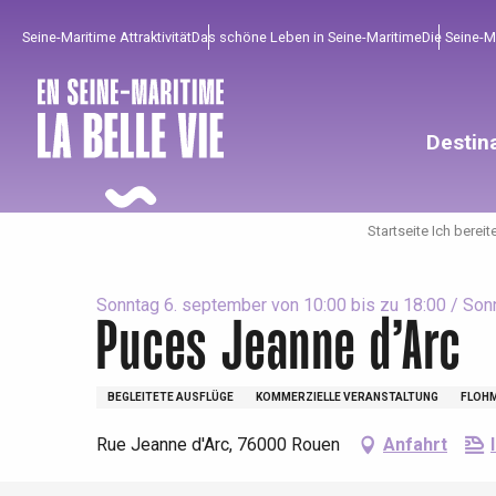
Aller
Seine-Maritime Attraktivität
Das schöne Leben in Seine-Maritime
Die Seine-
au
contenu
principal
Destin
Startseite Ich bereit
Sonntag 6. september von 10:00 bis zu 18:00 / Sonn
Puces Jeanne d’Arc
Um zu profitieren
Unumgänglich
Gut aus der Heimat !
BEGLEITETE AUSFLÜGE
KOMMERZIELLE VERANSTALTUNG
FLOH
Die gesamte Agenda
Trendige Orte
Aufenthalte am Meer
Rue Jeanne d'Arc, 76000 Rouen
Anfahrt
Frühling
Bester Brunch
Aufenthalte mit dem