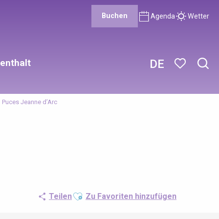
Buchen
Agenda
Wetter
enthalt
DE
Such
Voir les favor
Puces Jeanne d’Arc
Ajouter aux favoris
Teilen
Zu Favoriten hinzufügen