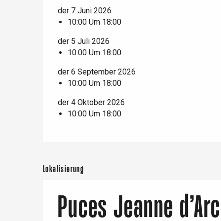
er
der 7 Juni 2026
10:00 Um 18:00
e
Neufchâtel-en-Bray
der 5 Juli 2026
Doudeville
10:00 Um 18:00
Val-de-Scie
der 6 September 2026
etot
10:00 Um 18:00
Forges-les-
Clères
der 4 Oktober 2026
Buchy
10:00 Um 18:00
en-Seine
Duclair
Rouen
Lokalisierung
Puces Jeanne d’Arc
Paris 1h30