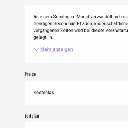
Zug
Wenn es regnet
Restaurants mit
Beschreibung
Aussicht
Fahrradaufenthalte
An einem Sonntag im Monat verwandelt sich die
Mit den Kindern
trendigen Secondhand-Läden, leidenschaftlichen
Unter Freunden
vergangenen Zeiten wird bei dieser Veranstalt
gelegt. In...
Mehr anzeigen
Le Tr
Eu
Preise
Criel-sur-Mer
Kostenlos
Blangy-s
Dieppe
Offranville
Zeitplan
t-Valery-en-Caux