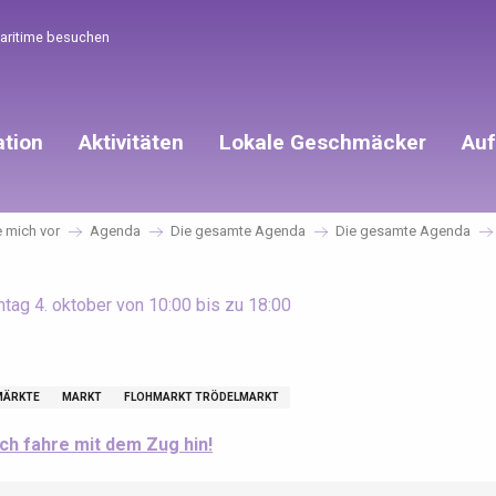
Maritime besuchen
ation
Aktivitäten
Lokale Geschmäcker
Auf
e mich vor
Agenda
Die gesamte Agenda
Die gesamte Agenda
tag 4. oktober von 10:00 bis zu 18:00
MÄRKTE
MARKT
FLOHMARKT TRÖDELMARKT
Ich fahre mit dem Zug hin!