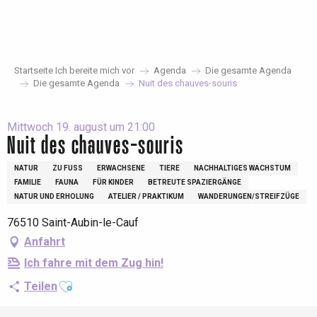
Aller
au
contenu
principal
Startseite Ich bereite mich vor
Agenda
Die gesamte Agenda
Die gesamte Agenda
Nuit des chauves-souris
Mittwoch 19. august um 21:00
Nuit des chauves-souris
NATUR
ZU FUSS
ERWACHSENE
TIERE
NACHHALTIGES WACHSTUM
FAMILIE
FAUNA
FÜR KINDER
BETREUTE SPAZIERGÄNGE
NATUR UND ERHOLUNG
ATELIER / PRAKTIKUM
WANDERUNGEN/STREIFZÜGE
76510 Saint-Aubin-le-Cauf
Anfahrt
Ich fahre mit dem Zug hin!
Ajouter aux favoris
Teilen