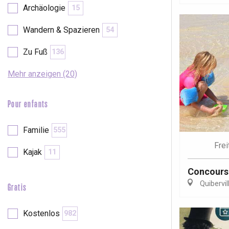
Archäologie
15
Wandern & Spazieren
54
Zu Fuß
136
Mehr anzeigen (20)
Pour enfants
Familie
555
Frei
Kajak
11
Concours 
Quibervil
Gratis
 &
alt
Kostenlos
982