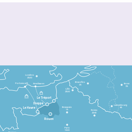
Londres
3h30
Bruxelles
Portsmouth
Newhaven
Bonn
3h
5h
Lille
2h30
Le Tréport
Dieppe
Luxembourg
Beauvais
4h
Le Havre
1h
Reims
2h45
Rouen
Paris
1h30