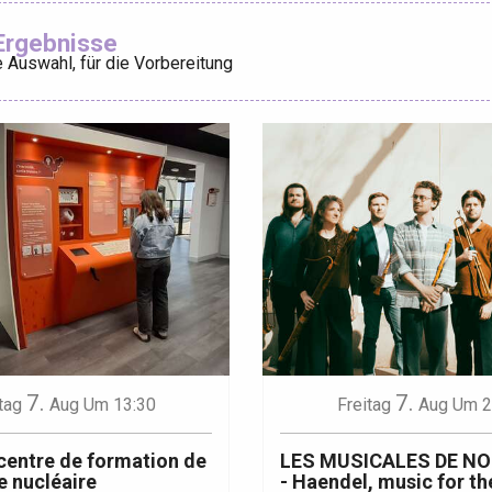
Ajouter aux
Ergebnisse
 Auswahl, für die Vorbereitung
éport
Lille 2h30
ur-Bresle
7.
7.
tag
Aug
Um 13:30
Freitag
Aug
Um 2
 centre de formation de
LES MUSICALES DE N
e nucléaire
- Haendel, music for th