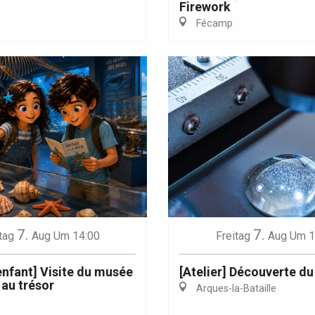
Firework
Fécamp
Eaux
7.
7.
tag
Aug
Um 14:00
Freitag
Aug
Um 1
 enfant] Visite du musée
[Atelier] Découverte du
 au trésor
Arques-la-Bataille