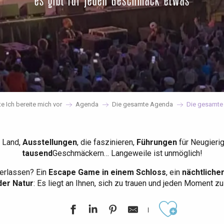
es gibt für jeden Geschmack etwas
te Ich bereite mich vor
Agenda
Die gesamte Agenda
Die gesamte
 Land,
Ausstellungen
, die faszinieren,
Führungen
für Neugieri
tausend
Geschmäckern… Langeweile ist unmöglich!
erlassen? Ein
Escape Game in einem Schloss
, ein
nächtliche
der Natur
: Es liegt an Ihnen, sich zu trauen und jeden Moment z