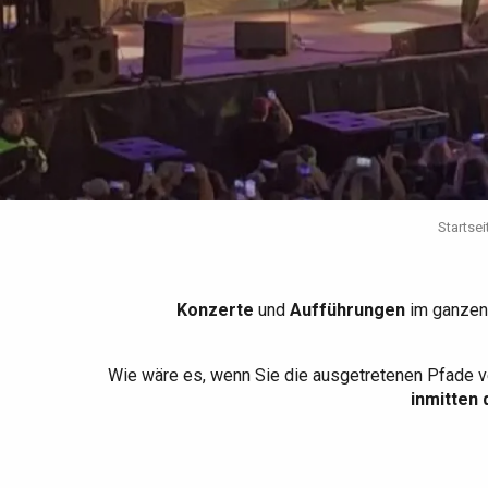
Die gesamte Agenda
Trendige Orte
Aufenthalte am Meer
Frühling
Bester Brunch
Aufenthalte mit dem
Zug
Wenn es regnet
Restaurants mit
Aussicht
Fahrradaufenthalte
Mit den Kindern
Unter Freunden
Startsei
Konzerte
und
Aufführungen
im ganzen
Wie wäre es, wenn Sie die ausgetretenen Pfade v
inmitten 