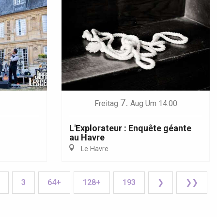
7.
Freitag
Aug
Um 14:00
L'Explorateur : Enquête géante
au Havre
Le Havre
3
64+
128+
193
❯
❯❯