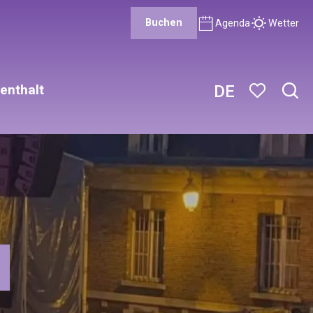
Buchen
Agenda
Wetter
enthalt
DE
Such
Voir les favor