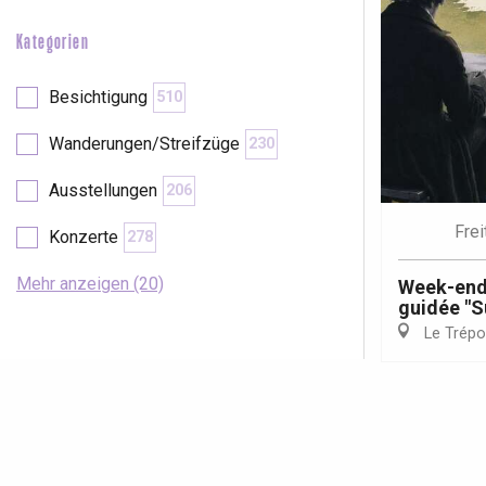
Kategorien
Besichtigung
510
Wanderungen/Streifzüge
230
Ausstellungen
206
Frei
Konzerte
278
Mehr anzeigen (20)
Week-end
guidée "S
Le Trépo