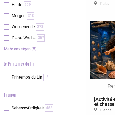
Paluel
Heute
209
etot
Forges-les-
Morgen
218
Clères
Wochenende
278
Buchy
en-Seine
Diese Woche
357
Duclair
Rouen
Mehr anzeigen (8)
Le Printemps du lin
Paris 1h30
Printemps du Lin
3
Frei
Themen
[Activité
et chasse
Sehenswürdigkeit
452
Dieppe