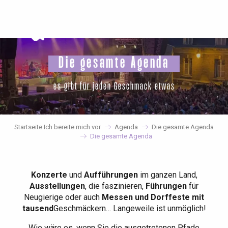
Aller
au
contenu
principal
Die gesamte Agenda
es gibt für jeden Geschmack etwas
Startseite Ich bereite mich vor
Agenda
Die gesamte Agenda
Die gesamte Agenda
Konzerte
und
Aufführungen
im ganzen Land,
Ausstellungen
, die faszinieren,
Führungen
für
Neugierige oder auch
Messen und Dorffeste mit
tausend
Geschmäckern… Langeweile ist unmöglich!
Wie wäre es, wenn Sie die ausgetretenen Pfade