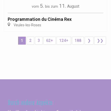
5.
11.
August
vom
bis zum
Programmation du Cinéma Rex
Veules-les-Roses
1
2
3
62+
124+
188
❯
❯❯
Seine-Maritime
Durch andere Aspekte