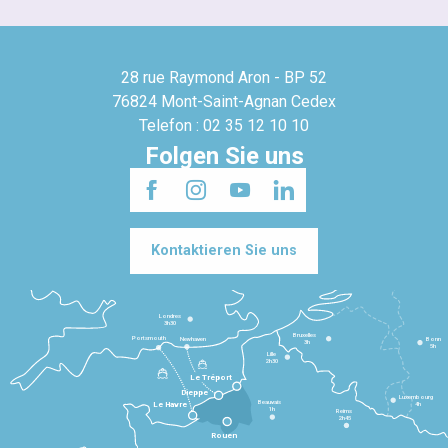
28 rue Raymond Aron - BP 52
76824 Mont-Saint-Agnan Cedex
Telefon : 02 35 12 10 10
Folgen Sie uns
Kontaktieren Sie uns
Londres
3h30
Bruxelles
Portsmouth
Newhaven
Bonn
3h
5h
Lille
2h30
Le Tréport
Dieppe
Luxembourg
Beauvais
4h
Le Havre
1h
Reims
2h45
Rouen