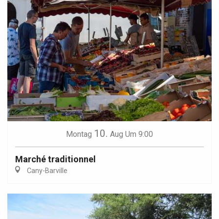
10.
Montag
Aug
Um 9:00
Marché traditionnel
Cany-Barville