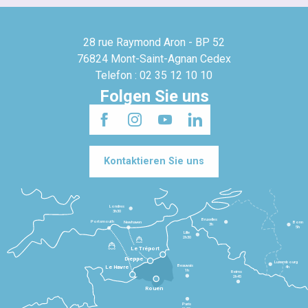
28 rue Raymond Aron - BP 52
76824 Mont-Saint-Agnan Cedex
Telefon : 02 35 12 10 10
Folgen Sie uns
Kontaktieren Sie uns
Londres
3h30
Bruxelles
Portsmouth
Newhaven
Bonn
3h
5h
Lille
2h30
Le Tréport
Dieppe
Luxembourg
Beauvais
4h
Le Havre
1h
Reims
2h45
Rouen
Paris