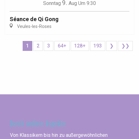
9.
Sonntag
Aug
Um 9:30
Séance de Qi Gong
Veules-les-Roses
1
2
3
64+
128+
193
❯
❯❯
Seine-Maritime
Durch andere Aspekte
Von Klassikern bis hin zu außergewöhnlichen