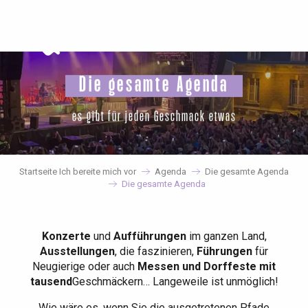
Aller
au
contenu
principal
Die gesamte Agenda
es gibt für jeden Geschmack etwas
Startseite Ich bereite mich vor
Agenda
Die gesamte Agenda
Die gesamte Agenda
Konzerte
und
Aufführungen
im ganzen Land,
Ausstellungen
, die faszinieren,
Führungen
für
Neugierige oder auch
Messen und Dorffeste mit
tausend
Geschmäckern… Langeweile ist unmöglich!
Wie wäre es, wenn Sie die ausgetretenen Pfade