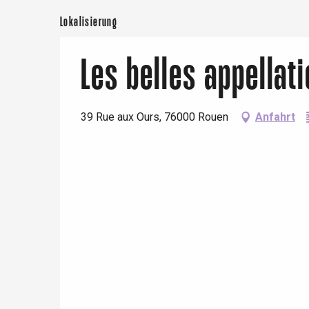
Paris 1h30
Lokalisierung
Les belles appellat
39 Rue aux Ours, 76000 Rouen
Anfahrt
 &
alt