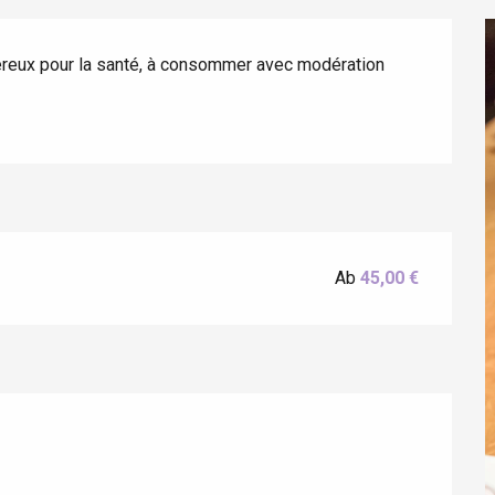
gereux pour la santé, à consommer avec modération
éport
Ab
45,00 €
Lille 2h30
ur-Bresle