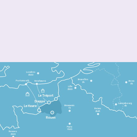
Londres
3h30
Bruxelles
Portsmouth
Newhaven
Bonn
3h
5h
Lille
2h30
Le Tréport
Dieppe
Luxembourg
Beauvais
4h
Le Havre
1h
Reims
2h45
Rouen
Paris
1h30
Rennes
2h30