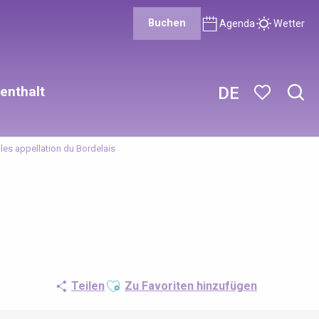
Buchen
Agenda
Wetter
enthalt
DE
Such
Voir les favor
les appellation du Bordelais
Ajouter aux favoris
Teilen
Zu Favoriten hinzufügen