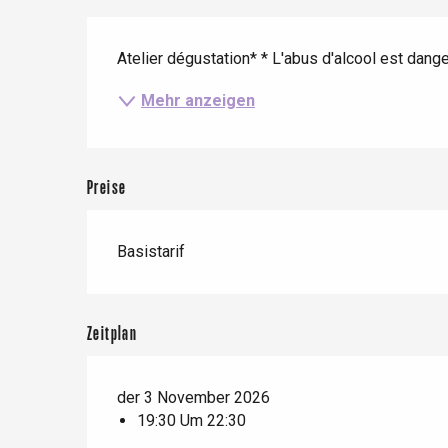
Zug
Beschreibung
Wenn es regnet
Restaurants mit
Aussicht
Fahrradaufenthalte
Atelier dégustation* * L'abus d'alcool est dan
Mit den Kindern
Mehr anzeigen
Unter Freunden
Preise
Le Tr
Basistarif
Eu
Zeitplan
Criel-sur-Mer
Blangy-s
der 3 November 2026
Dieppe
19:30 Um 22:30