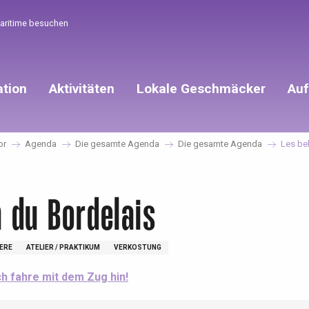
Maritime besuchen
ation
Aktivitäten
Lokale Geschmäcker
Auf
or
Agenda
Die gesamte Agenda
Die gesamte Agenda
Les bel
n du Bordelais
ERE
ATELIER / PRAKTIKUM
VERKOSTUNG
ch fahre mit dem Zug hin!