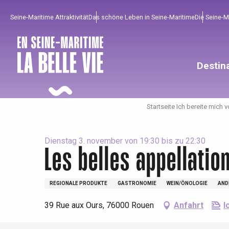
Aller
Seine-Maritime Attraktivität
Das schöne Leben in Seine-Maritime
Die Seine-
au
contenu
principal
Destin
Startseite Ich bereite mich v
Dienstag 3. november von 19:30 bis zu 22:30
Les belles appellatio
Um zu profitieren
Unumgänglich
Gut aus der Heimat !
REGIONALE PRODUKTE
GASTRONOMIE
WEIN/ÖNOLOGIE
AND
39 Rue aux Ours, 76000 Rouen
Anfahrt
I
Die gesamte Agenda
Trendige Orte
Aufenthalte am Meer
Frühling
Bester Brunch
Aufenthalte mit dem