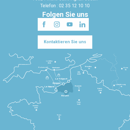
Telefon : 02 35 12 10 10
Folgen Sie uns
Kontaktieren Sie uns
Londres
3h30
Bruxelles
Portsmouth
Newhaven
Bonn
3h
5h
Lille
2h30
Le Tréport
Dieppe
Luxembourg
Beauvais
4h
Le Havre
1h
Reims
2h45
Rouen
Paris
1h30
Rennes
2h30
Tours
3h