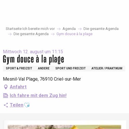
Aller
au
contenu
principal
Startseite Ich bereite mich vor
Agenda
Die gesamte Agenda
Die gesamte Agenda
Gym douce à la plage
Mittwoch 12. august um 11:15
Gym douce à la plage
SPORT & FREIZEIT
ANDERE
SPORT UND FREIZEIT
ATELIER / PRAKTIKUM
Mesnil-Val Plage, 76910 Criel-sur-Mer
Anfahrt
Ich fahre mit dem Zug hin!
Ajouter aux favoris
Teilen