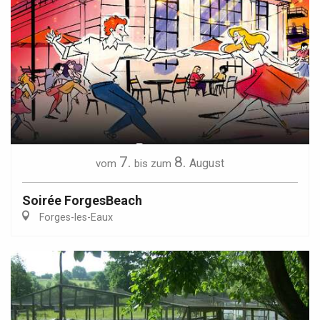
7.
8.
August
vom
bis zum
Soirée ForgesBeach
Forges-les-Eaux