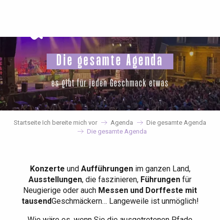
Aller
au
contenu
principal
Die gesamte Agenda
es gibt für jeden Geschmack etwas
Startseite Ich bereite mich vor
Agenda
Die gesamte Agenda
Die gesamte Agenda
Konzerte
und
Aufführungen
im ganzen Land,
Ausstellungen
, die faszinieren,
Führungen
für
Neugierige oder auch
Messen und Dorffeste mit
tausend
Geschmäckern… Langeweile ist unmöglich!
Wie wäre es, wenn Sie die ausgetretenen Pfade