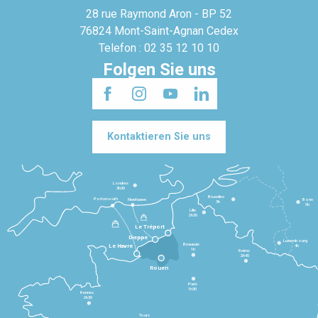
28 rue Raymond Aron - BP 52
76824 Mont-Saint-Agnan Cedex
Telefon : 02 35 12 10 10
Folgen Sie uns
Kontaktieren Sie uns
Londres
3h30
Bruxelles
Portsmouth
Newhaven
Bonn
3h
5h
Lille
2h30
Le Tréport
Dieppe
Luxembourg
Beauvais
4h
Le Havre
1h
Reims
2h45
Rouen
Paris
1h30
Rennes
2h30
Tours