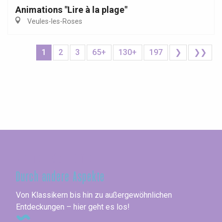
Animations "Lire à la plage"
Veules-les-Roses
1
2
3
65+
130+
197
❯
❯❯
Seine-Maritime
Durch andere Aspekte
Von Klassikern bis hin zu außergewöhnlichen
Entdeckungen – hier geht es los!