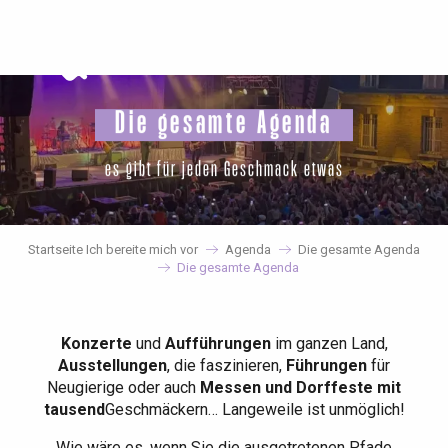
Aller
au
contenu
principal
Die gesamte Agenda
es gibt für jeden Geschmack etwas
Startseite Ich bereite mich vor
Agenda
Die gesamte Agenda
Die gesamte Agenda
Konzerte
und
Aufführungen
im ganzen Land,
Ausstellungen
, die faszinieren,
Führungen
für
Neugierige oder auch
Messen und Dorffeste mit
tausend
Geschmäckern… Langeweile ist unmöglich!
Wie wäre es, wenn Sie die ausgetretenen Pfade