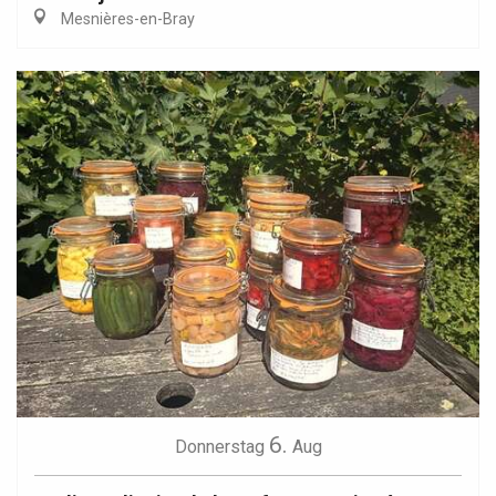
Mesnières-en-Bray
6.
Donnerstag
Aug