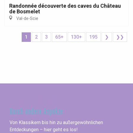
Randonnée découverte des caves du Château
de Bosmelet
Val-de-Scie
1
2
3
65+
130+
195
❯
❯❯
Seine-Maritime
Durch andere Aspekte
Von Klassikern bis hin zu außergewöhnlichen
Entdeckungen – hier geht es los!