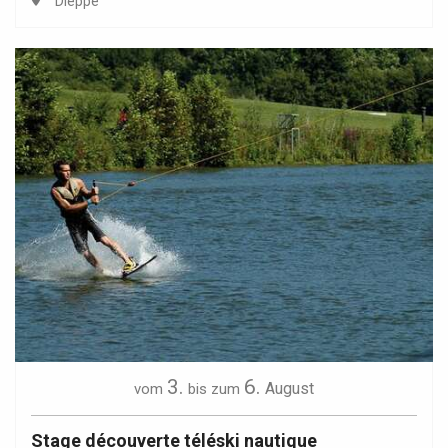
Dieppe
3.
6.
August
vom
bis zum
Stage découverte téléski nautique