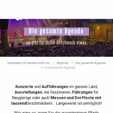
Aller
au
contenu
principal
Die gesamte Agenda
es gibt für jeden Geschmack etwas
Startseite Ich bereite mich vor
Agenda
Die gesamte Agenda
Die gesamte Agenda
Konzerte
und
Aufführungen
im ganzen Land,
Ausstellungen
, die faszinieren,
Führungen
für
Neugierige oder auch
Messen und Dorffeste mit
tausend
Geschmäckern… Langeweile ist unmöglich!
Wie wäre es, wenn Sie die ausgetretenen Pfade