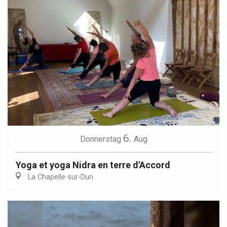
6.
Donnerstag
Aug
Yoga et yoga Nidra en terre d'Accord
La Chapelle-sur-Dun