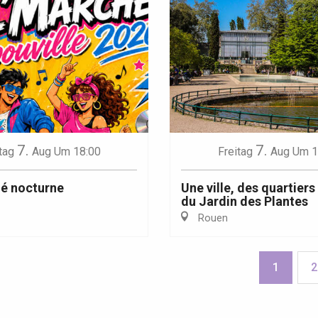
7.
7.
tag
Aug
Um 18:00
Freitag
Aug
Um 1
é nocturne
Une ville, des quartiers
du Jardin des Plantes
Rouen
1
2