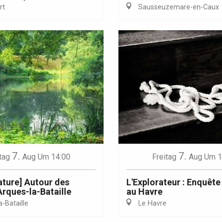
rt
Sausseuzemare-en-Caux
Eaux
7.
7.
tag
Aug
Um 14:00
Freitag
Aug
Um 1
ature] Autour des
L'Explorateur : Enquêt
Arques-la-Bataille
au Havre
-Bataille
Le Havre