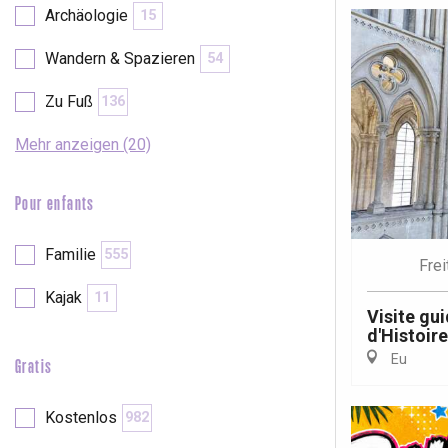
Archäologie
15
Wandern & Spazieren
54
Zu Fuß
136
Mehr anzeigen (20)
Pour enfants
Familie
555
Frei
Kajak
11
Visite gui
d'Histoire
Eu
Gratis
 &
alt
Kostenlos
982