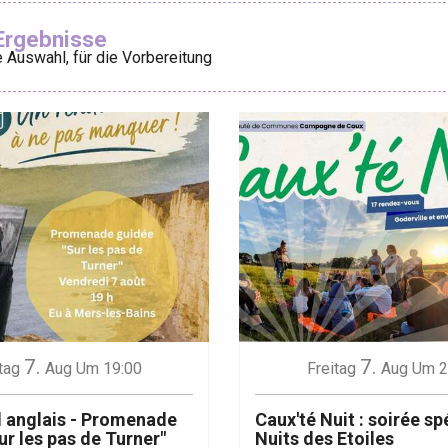
Ajouter aux
Ergebnisse
 Auswahl, für die Vorbereitung
éport
Lille 2h30
ur-Bresle
7.
7.
tag
Aug
Um 19:00
Freitag
Aug
Um 2
 anglais - Promenade
Caux'té Nuit : soirée sp
ur les pas de Turner"
Nuits des Etoiles