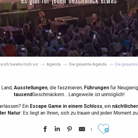
es gibt für jeden Geschmack etwas
te Ich bereite mich vor
Agenda
Die gesamte Agenda
Die gesamte
 Land,
Ausstellungen
, die faszinieren,
Führungen
für Neugieri
tausend
Geschmäckern… Langeweile ist unmöglich!
erlassen? Ein
Escape Game in einem Schloss
, ein
nächtliche
der Natur
: Es liegt an Ihnen, sich zu trauen und jeden Moment z