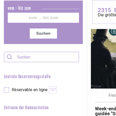
vom - bis zum
2315
Die größte
Le Tr
Eu
Suchen
Criel-sur-Mer
Blangy-s
Dieppe
Offranville
Zentrale Reservierungsstelle
t-Valery-en-Caux
er
Réservable en ligne
127
Frei
e
Neufchâtel-en-Bray
Zeitraum der Demonstration
Week-end
Doudeville
guidée "S
Val-de-Scie