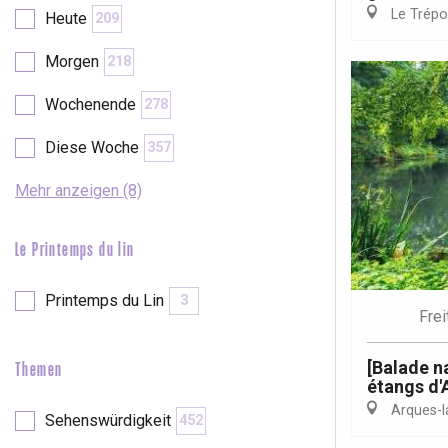
Le Trépo
Heute
209
etot
Forges-les-
Morgen
218
Clères
Wochenende
278
Buchy
en-Seine
Diese Woche
357
Duclair
Rouen
Mehr anzeigen (8)
Le Printemps du lin
Paris 1h30
Printemps du Lin
3
Frei
[Balade n
Themen
étangs d'
Arques-la
Sehenswürdigkeit
452