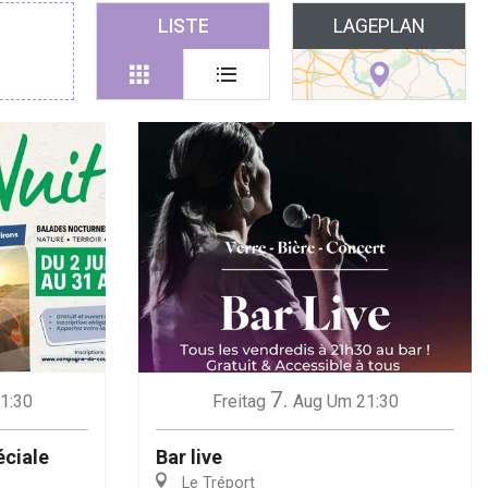
 favoris
LISTE
LAGEPLAN
7.
1:30
Freitag
Aug
Um 21:30
éciale
Bar live
Le Tréport