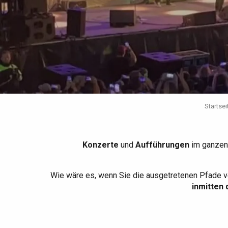
Die gesamte Agenda
Trendige Orte
Aufenthalte am Meer
Frühling
Bester Brunch
Aufenthalte mit dem
Zug
Wenn es regnet
Restaurants mit
Aussicht
Fahrradaufenthalte
Mit den Kindern
Unter Freunden
Startsei
Konzerte
und
Aufführungen
im ganzen
Wie wäre es, wenn Sie die ausgetretenen Pfade v
inmitten 