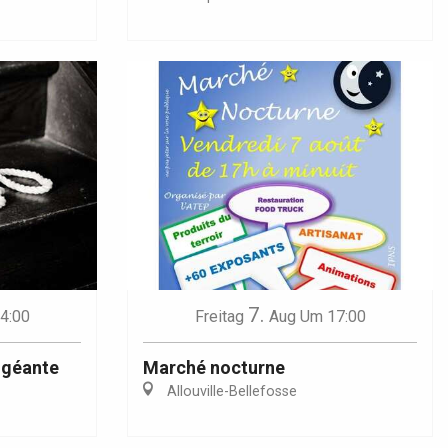
7.
4:00
Freitag
Aug
Um 17:00
e géante
Marché nocturne
Allouville-Bellefosse