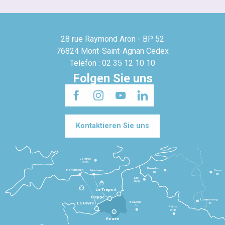
28 rue Raymond Aron - BP 52
76824 Mont-Saint-Agnan Cedex
Telefon : 02 35 12 10 10
Folgen Sie uns
Kontaktieren Sie uns
Londres
3h30
Bruxelles
Portsmouth
Newhaven
Bonn
3h
5h
Lille
2h30
Le Tréport
Dieppe
Luxembourg
Beauvais
4h
Le Havre
1h
Reims
2h45
Rouen