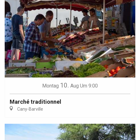
10.
Montag
Aug
Um 9:00
Marché traditionnel
Cany-Barville