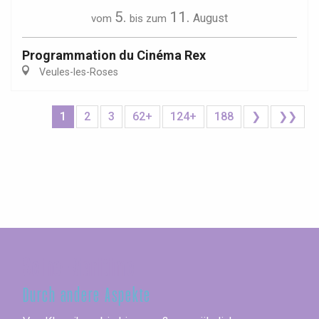
5.
11.
August
vom
bis zum
Programmation du Cinéma Rex
Veules-les-Roses
1
2
3
62+
124+
188
❯
❯❯
Seine-Maritime
Durch andere Aspekte