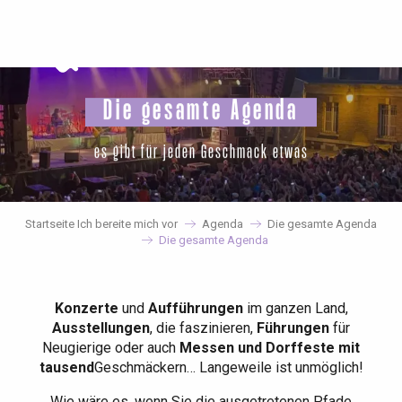
Aller
au
contenu
principal
Die gesamte Agenda
es gibt für jeden Geschmack etwas
Startseite Ich bereite mich vor
Agenda
Die gesamte Agenda
Die gesamte Agenda
Konzerte
und
Aufführungen
im ganzen Land,
Ausstellungen
, die faszinieren,
Führungen
für
Neugierige oder auch
Messen und Dorffeste mit
tausend
Geschmäckern… Langeweile ist unmöglich!
Wie wäre es, wenn Sie die ausgetretenen Pfade