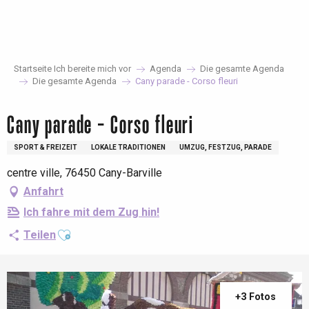
Aller
au
contenu
principal
Startseite Ich bereite mich vor
Agenda
Die gesamte Agenda
Die gesamte Agenda
Cany parade - Corso fleuri
Cany parade - Corso fleuri
SPORT & FREIZEIT
LOKALE TRADITIONEN
UMZUG, FESTZUG, PARADE
centre ville, 76450 Cany-Barville
Anfahrt
Ich fahre mit dem Zug hin!
Ajouter aux favoris
Teilen
+3 Fotos