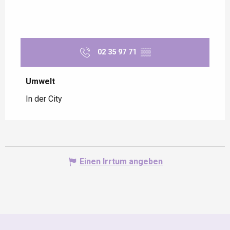
02 35 97 71
▒▒
Umwelt
Umwelt
In der City
Einen Irrtum angeben