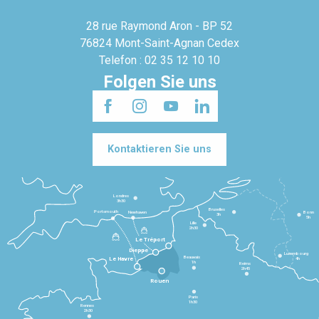
28 rue Raymond Aron - BP 52
76824 Mont-Saint-Agnan Cedex
Telefon : 02 35 12 10 10
Folgen Sie uns
Kontaktieren Sie uns
Londres
3h30
Bruxelles
Portsmouth
Newhaven
Bonn
3h
5h
Lille
2h30
Le Tréport
Dieppe
Luxembourg
Beauvais
4h
Le Havre
1h
Reims
2h45
Rouen
Paris
1h30
Rennes
2h30