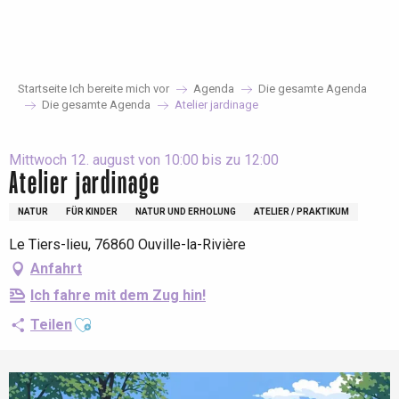
Aller
au
contenu
principal
Startseite Ich bereite mich vor
Agenda
Die gesamte Agenda
Die gesamte Agenda
Atelier jardinage
Mittwoch 12. august von 10:00 bis zu 12:00
Atelier jardinage
NATUR
FÜR KINDER
NATUR UND ERHOLUNG
ATELIER / PRAKTIKUM
Le Tiers-lieu, 76860 Ouville-la-Rivière
Anfahrt
Ich fahre mit dem Zug hin!
Ajouter aux favoris
Teilen