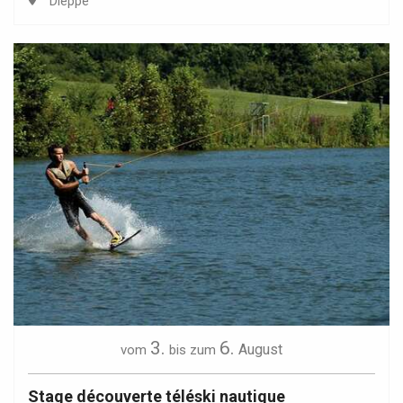
Dieppe
3.
6.
August
vom
bis zum
Stage découverte téléski nautique