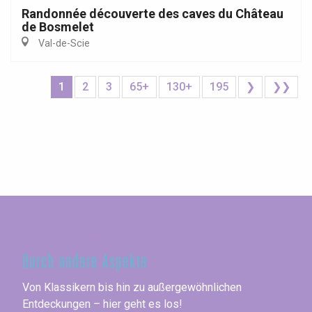
Randonnée découverte des caves du Château
de Bosmelet
Val-de-Scie
1
2
3
65+
130+
195
❯
❯❯
Seine-Maritime
Durch andere Aspekte
Von Klassikern bis hin zu außergewöhnlichen
Entdeckungen – hier geht es los!