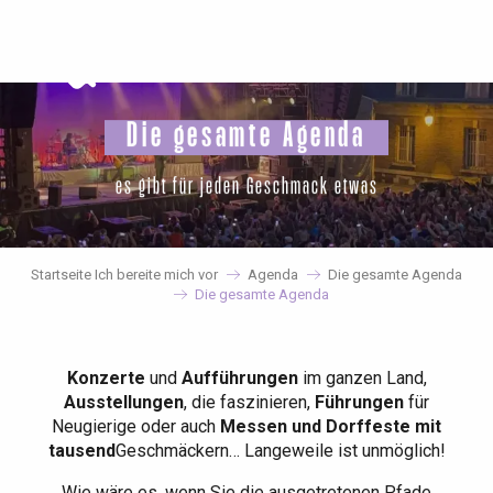
Aller
au
contenu
principal
Die gesamte Agenda
es gibt für jeden Geschmack etwas
Startseite Ich bereite mich vor
Agenda
Die gesamte Agenda
Die gesamte Agenda
Konzerte
und
Aufführungen
im ganzen Land,
Ausstellungen
, die faszinieren,
Führungen
für
Neugierige oder auch
Messen und Dorffeste mit
tausend
Geschmäckern… Langeweile ist unmöglich!
Wie wäre es, wenn Sie die ausgetretenen Pfade