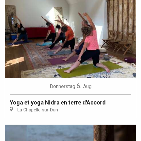
6.
Donnerstag
Aug
Yoga et yoga Nidra en terre d'Accord
La Chapelle-sur-Dun