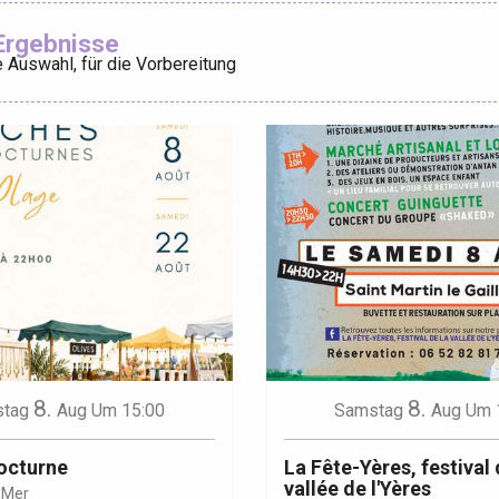
Ajouter aux
Ergebnisse
 Auswahl, für die Vorbereitung
éport
Lille 2h30
ur-Bresle
8.
8.
tag
Aug
Um 15:00
Samstag
Aug
Um 
octurne
La Fête-Yères, festival 
vallée de l'Yères
-Mer