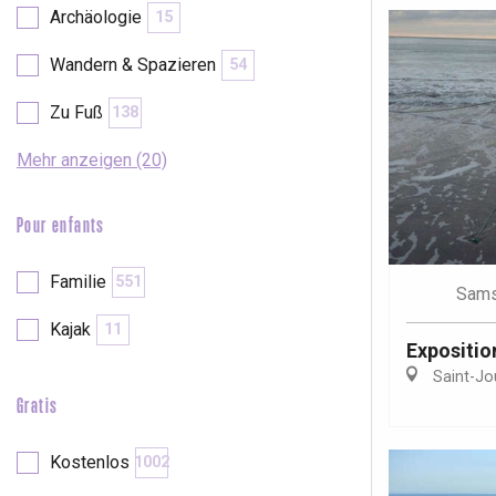
Archäologie
15
Wandern & Spazieren
54
Zu Fuß
138
Mehr anzeigen (20)
Pour enfants
Familie
551
Sams
Kajak
11
Expositio
Saint-Jo
Gratis
 &
alt
Kostenlos
1002