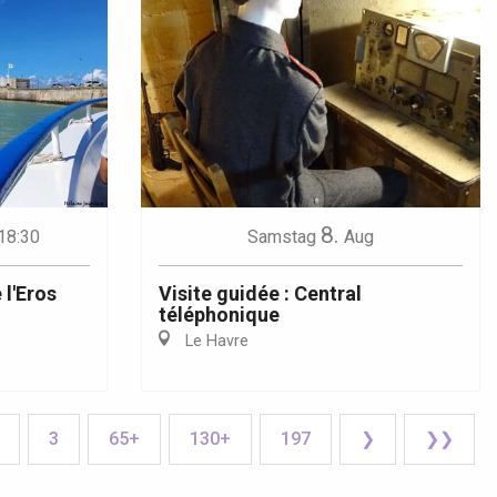
8.
18:30
Samstag
Aug
 l'Eros
Visite guidée : Central
téléphonique
Le Havre
3
65+
130+
197
❯
❯❯