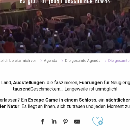
es gibt für jeden Geschmack etwas
te Ich bereite mich vor
Agenda
Die gesamte Agenda
Die gesamte
 Land,
Ausstellungen
, die faszinieren,
Führungen
für Neugieri
tausend
Geschmäckern… Langeweile ist unmöglich!
erlassen? Ein
Escape Game in einem Schloss
, ein
nächtliche
der Natur
: Es liegt an Ihnen, sich zu trauen und jeden Moment z