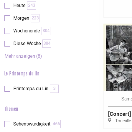
Val-de-Scie
Heute
243
etot
Morgen
223
Forges-les-
Clères
Wochenende
304
Buchy
en-Seine
Diese Woche
304
Duclair
Rouen
Mehr anzeigen (8)
Le Printemps du lin
Printemps du Lin
3
Paris 1h30
Sams
Themen
[Concert]
Tourville
Sehenswürdigkeit
466