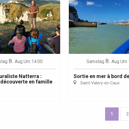
8.
8.
tag
Aug
Um 14:00
Samstag
Aug
Um 
uraliste Natterra :
Sortie en mer à bord de
découverte en famille
Saint-Valery-en-Caux
1
2