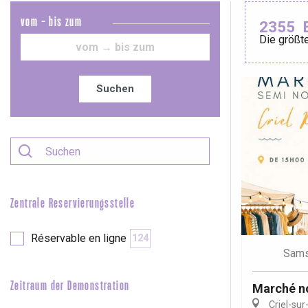
vom - bis zum
2355
Die größte
Le Tr
Eu
Suchen
Criel-sur-Mer
Blangy-s
Dieppe
Offranville
Zentrale Reservierungsstelle
t-Valery-en-Caux
er
Réservable en ligne
124
Sams
e
Neufchâtel-en-Bray
Zeitraum der Demonstration
Marché n
Doudeville
Criel-sur