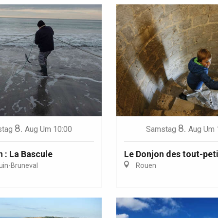
8.
8.
tag
Aug
Um 10:00
Samstag
Aug
Um 
n : La Bascule
Le Donjon des tout-pet
uin-Bruneval
Rouen