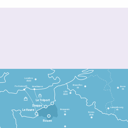
Londres
3h30
Bruxelles
Portsmouth
Newhaven
Bonn
3h
5h
Lille
2h30
Le Tréport
Dieppe
Luxembourg
Beauvais
4h
Le Havre
1h
Reims
2h45
Rouen