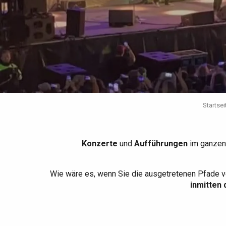
Die gesamte Agenda
Trendige Orte
Aufenthalte am Meer
Frühling
Bester Brunch
Aufenthalte mit dem
Zug
Wenn es regnet
Restaurants mit
Aussicht
Fahrradaufenthalte
Mit den Kindern
Unter Freunden
Startsei
Konzerte
und
Aufführungen
im ganzen
Wie wäre es, wenn Sie die ausgetretenen Pfade v
inmitten 