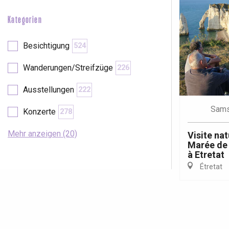
Kategorien
Besichtigung
524
Wanderungen/Streifzüge
226
Ausstellungen
222
Sams
Konzerte
278
Mehr anzeigen (20)
Visite nat
Marée de 
à Etretat
Étretat