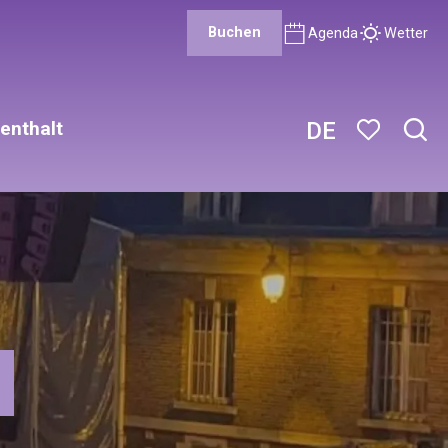
Buchen
Agenda
Wetter
enthalt
DE
Such
Voir les favor