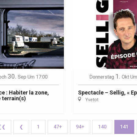
30.
1.
och
Sep
Um 17:00
Donnerstag
Okt
Um
e : Habiter la zone,
Spectacle – Sellig, « E
 terrain(s)
Yvetot
❮❮
❮
1
47+
94+
140
141