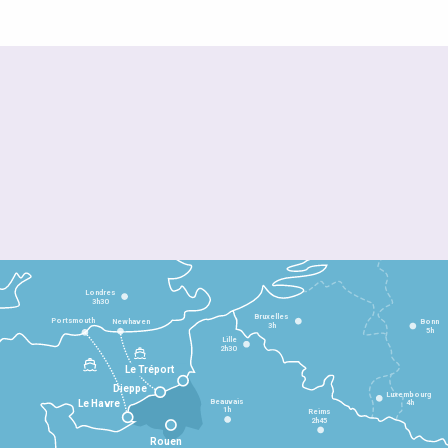
Londres
3h30
Bruxelles
Portsmouth
Newhaven
Bonn
3h
5h
Lille
2h30
Le Tréport
Dieppe
Luxembourg
Beauvais
4h
Le Havre
1h
Reims
2h45
Rouen