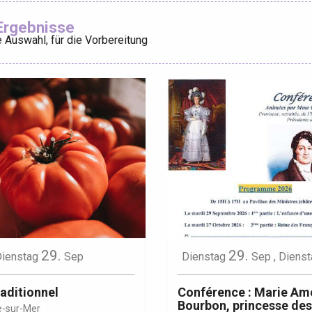
Ajouter aux
Ergebnisse
 Auswahl, für die Vorbereitung
éport
Lille 2h30
ur-Bresle
29.
29.
ienstag
Sep
Dienstag
Sep
,
Dienst
aditionnel
Conférence : Marie Amé
Bourbon, princesse de
e-sur-Mer