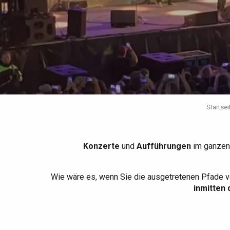
Die gesamte Agenda
Trendige Orte
Aufenthalte am Meer
Frühling
Bester Brunch
Aufenthalte mit dem
Zug
Wenn es regnet
Restaurants mit
Aussicht
Fahrradaufenthalte
Mit den Kindern
Unter Freunden
Startsei
Konzerte
und
Aufführungen
im ganzen
Wie wäre es, wenn Sie die ausgetretenen Pfade v
inmitten 