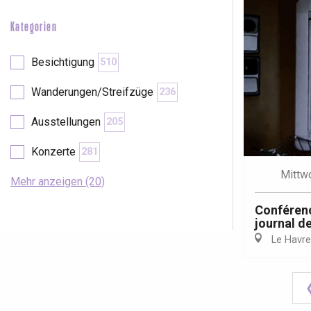
Kategorien
Besichtigung
510
Wanderungen/Streifzüge
236
Ausstellungen
205
Konzerte
281
Mittw
Mehr anzeigen (20)
Conférenc
journal de
Le Havre