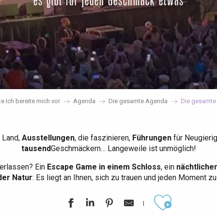
es gibt für jeden Geschmack etwas
te Ich bereite mich vor
Agenda
Die gesamte Agenda
Die gesamte
 Land,
Ausstellungen
, die faszinieren,
Führungen
für Neugieri
tausend
Geschmäckern… Langeweile ist unmöglich!
erlassen? Ein
Escape Game in einem Schloss
, ein
nächtliche
der Natur
: Es liegt an Ihnen, sich zu trauen und jeden Moment z