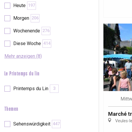
Val-de-Scie
Heute
197
etot
Morgen
206
Forges-les-
Clères
Wochenende
276
Buchy
en-Seine
Diese Woche
414
Duclair
Rouen
Mehr anzeigen (8)
Le Printemps du lin
Printemps du Lin
3
Paris 1h30
Mitt
Themen
Marché tr
Veules-l
Sehenswürdigkeit
447