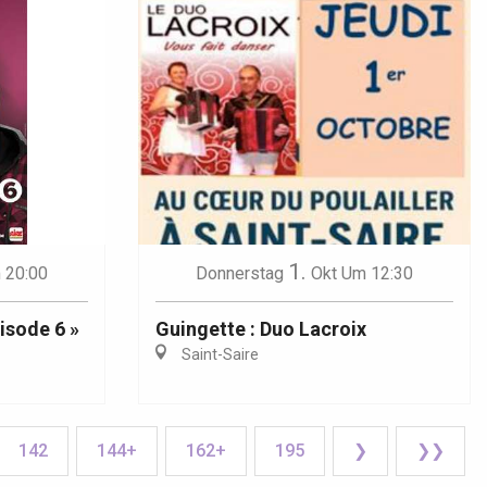
1.
 20:00
Donnerstag
Okt
Um 12:30
pisode 6 »
Guingette : Duo Lacroix
Saint-Saire
142
144+
162+
195
❯
❯❯