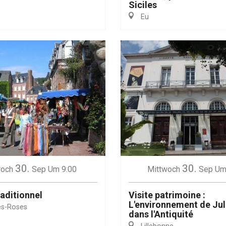
Siciles
Eu
Eaux
30.
30.
woch
Sep
Um 9:00
Mittwoch
Sep
Um
aditionnel
Visite patrimoine :
L'environnement de Ju
es-Roses
dans l'Antiquité