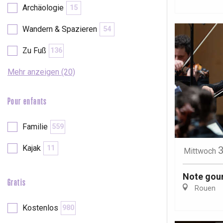
Archäologie
15
Wandern & Spazieren
54
Zu Fuß
136
Mehr anzeigen (20)
Pour enfants
Familie
559
Kajak
11
3
Mittwoch
Note gour
Gratis
Rouen
 &
alt
Kostenlos
980