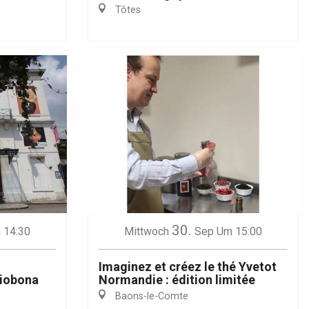
Tôtes
30.
 14:30
Mittwoch
Sep
Um 15:00
Imaginez et créez le thé Yvetot
liobona
Normandie : édition limitée
Baons-le-Comte