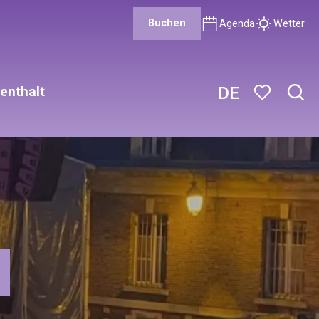
Buchen
Agenda
Wetter
enthalt
DE
Such
Voir les favor