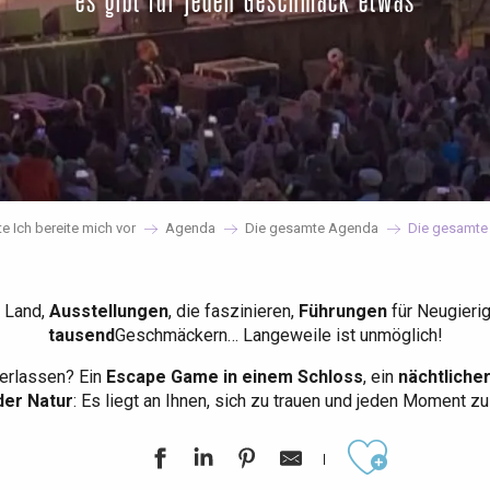
es gibt für jeden Geschmack etwas
te Ich bereite mich vor
Agenda
Die gesamte Agenda
Die gesamte
 Land,
Ausstellungen
, die faszinieren,
Führungen
für Neugieri
tausend
Geschmäckern… Langeweile ist unmöglich!
erlassen? Ein
Escape Game in einem Schloss
, ein
nächtliche
der Natur
: Es liegt an Ihnen, sich zu trauen und jeden Moment z