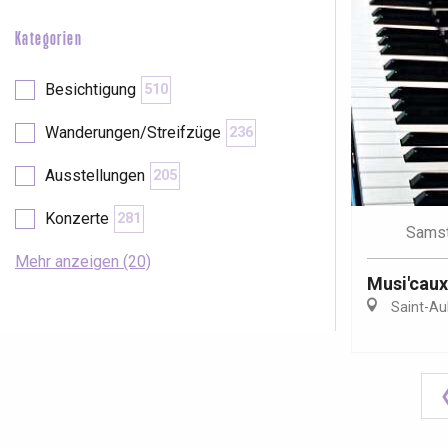
Kategorien
Besichtigung
510
Wanderungen/Streifzüge
236
Ausstellungen
205
Konzerte
281
Sams
Mehr anzeigen (20)
Musi'caux
Saint-Au