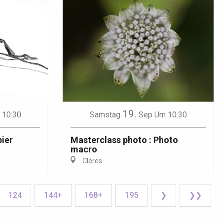
19.
 10:30
Samstag
Sep
Um 10:30
pier
Masterclass photo : Photo
macro
Clères
124
144+
168+
195
❯
❯❯