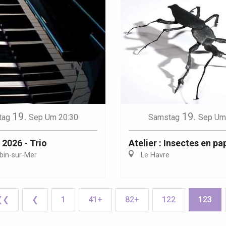
19.
19.
tag
Sep
Um 20:30
Samstag
Sep
Um
 2026 - Trio
Atelier : Insectes en pa
bin-sur-Mer
Le Havre
❮❮
❮
1
41+
82+
122
123