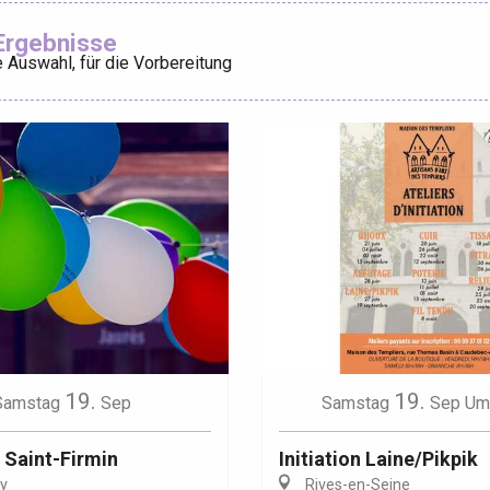
Ajouter aux
Ergebnisse
 Auswahl, für die Vorbereitung
éport
Lille 2h30
ur-Bresle
19.
19.
Samstag
Sep
Samstag
Sep
Um
a Saint-Firmin
Initiation Laine/Pikpik
y
Rives-en-Seine