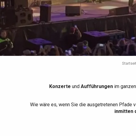
Die gesamte Agenda
Trendige Orte
Aufenthalte am Meer
Frühling
Bester Brunch
Aufenthalte mit dem
Zug
Wenn es regnet
Restaurants mit
Aussicht
Fahrradaufenthalte
Mit den Kindern
Unter Freunden
Startsei
Konzerte
und
Aufführungen
im ganzen
Wie wäre es, wenn Sie die ausgetretenen Pfade v
inmitten 