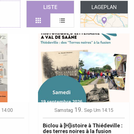
 favoris
LISTE
LAGEPLAN
19.
 14:00
Samstag
Sep
Um 14:15
Biclou à [H]istoire à Thiédeville :
des terres noires à la fusion