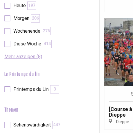
Val-de-Scie
Heute
197
etot
Morgen
206
Forges-les-
Clères
Wochenende
276
Buchy
en-Seine
Diese Woche
414
Duclair
Rouen
Mehr anzeigen (8)
Le Printemps du lin
Printemps du Lin
3
Paris 1h30
[Course à
Themen
Dieppe
Dieppe
Sehenswürdigkeit
447