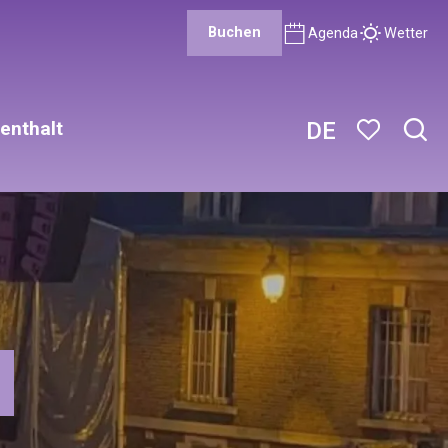
Buchen
Agenda
Wetter
enthalt
DE
Such
Voir les favor