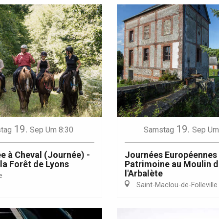
19.
19.
tag
Sep
Um 8:30
Samstag
Sep
Um
 à Cheval (Journée) -
Journées Européennes
 la Forêt de Lyons
Patrimoine au Moulin 
l'Arbalète
e
Saint-Maclou-de-Folleville