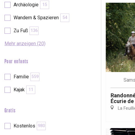
Archäologie
15
Wandern & Spazieren
54
Zu Fuß
136
Mehr anzeigen (20)
Pour enfants
Familie
559
Sams
Kajak
11
Randonnée
Écurie de
La Feuilli
Gratis
 &
alt
Kostenlos
980