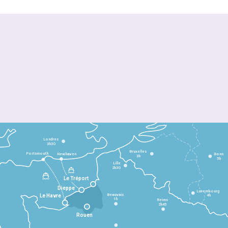
Londres
3h30
Bruxelles
Portsmouth
Newhaven
Bonn
3h
5h
Lille
2h30
Le Tréport
Dieppe
Luxembourg
Beauvais
4h
Le Havre
1h
Reims
2h45
Rouen