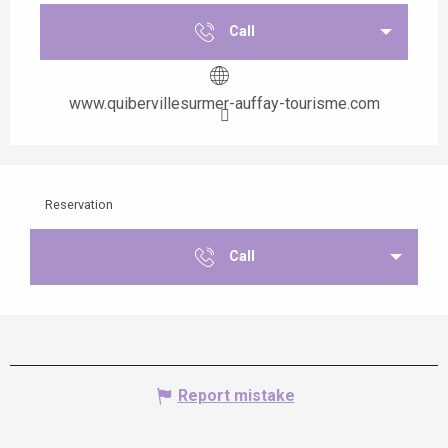
Call
www.quibervillesurmer-auffay-tourisme.com
Reservation
Call
Report mistake