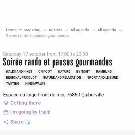
Aller
au
contenu
principal
Home I’m preparing
Agenda
All agenda
All agenda
Soirée rando et pauses gourmandes
Saturday 17 october from 17:00 to 23:30
Soirée rando et pauses gourmandes
WALKS AND HIKES
ON FOOT
NATURE
BY NIGHT
RAMBLING
REGIONAL PRODUCT
NATURE AND RELAXATION
SPORT AND LEISURE
TASTING
HIKES/WALKS
Espace du large Front de mer, 76860 Quiberville
Getting there
I'm going by train!
Ajouter aux favoris
Share