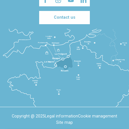
Contact us
Londres
3h30
Bruxelles
Portsmouth
Newhaven
Bonn
3h
5h
Lille
2h30
Le Tréport
Dieppe
Luxembourg
Beauvais
4h
Le Havre
1h
Reims
2h45
Rouen
Paris
1h30
Rennes
2h30
Tours
3h
Copyright @ 2025
Legal information
Cookie management
Site map