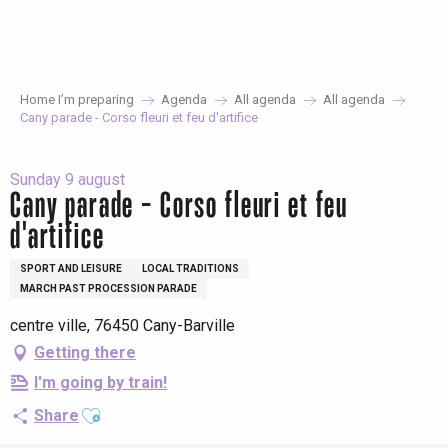
Aller
au
contenu
principal
Home I’m preparing
Agenda
All agenda
All agenda
Cany parade - Corso fleuri et feu d'artifice
Sunday 9 august
Cany parade - Corso fleuri et feu
d'artifice
SPORT AND LEISURE
LOCAL TRADITIONS
MARCH PAST PROCESSION PARADE
centre ville, 76450 Cany-Barville
Getting there
I'm going by train!
Ajouter aux favoris
Share