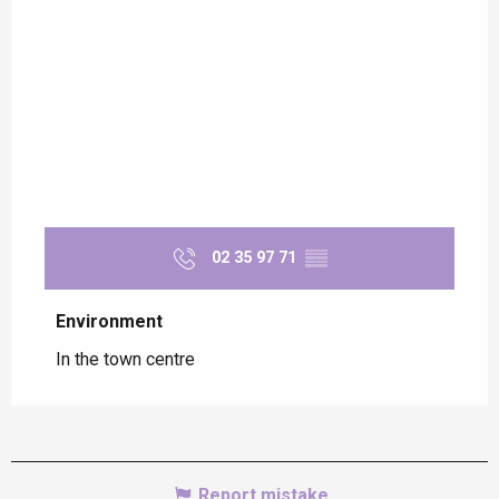
02 35 97 71
▒▒
Environment
Environment
In the town centre
Report mistake