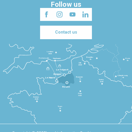
Follow us
Contact us
Londres
3h30
Bruxelles
Portsmouth
Newhaven
Bonn
3h
5h
Lille
2h30
Le Tréport
Dieppe
Luxembourg
Beauvais
4h
Le Havre
1h
Reims
2h45
Rouen
Paris
1h30
Rennes
2h30
Tours
3h