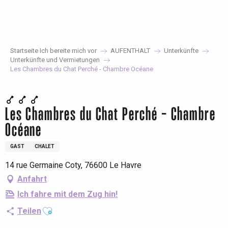
Aller
au
contenu
principal
Startseite Ich bereite mich vor
AUFENTHALT
Unterkünfte
Unterkünfte und Vermietungen
Les Chambres du Chat Perché - Chambre Océane
Les Chambres du Chat Perché - Chambre
Océane
GAST
CHALET
14 rue Germaine Coty, 76600 Le Havre
Anfahrt
Ich fahre mit dem Zug hin!
Ajouter aux favoris
Teilen