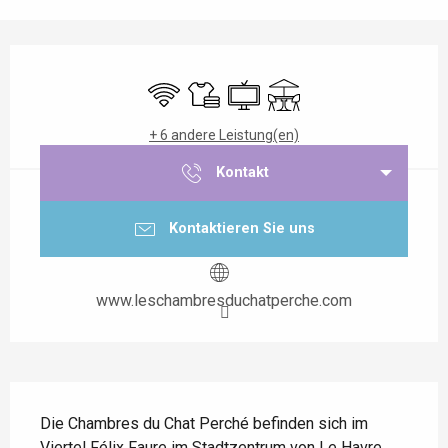
Öffnungszeiten & Kontaktdaten
Wi-Fi
Bettwäsche und Laken
Fernsehen
Terrasse
+ 6 andere Leistung(en)
Kontakt
Kontaktieren Sie uns
www.leschambresduchatperche.com
Beschreibung
Die Chambres du Chat Perché befinden sich im 
Viertel Félix Faure im Stadtzentrum von Le Havre. 