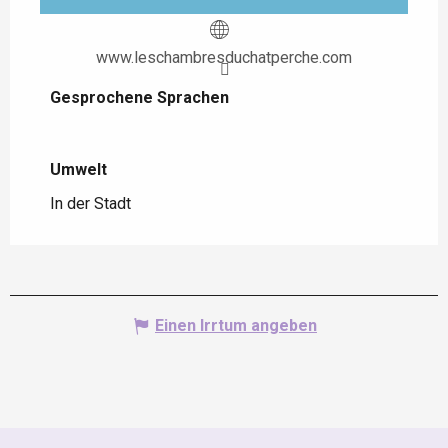
www.leschambresduchatperche.com
Gesprochene Sprachen
Gesprochene Sprachen
Umwelt
Umwelt
In der Stadt
Einen Irrtum angeben