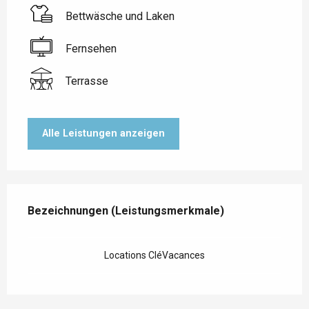
Bettwäsche und Laken
Fernsehen
Terrasse
Alle Leistungen anzeigen
Leistungensmöglichkeiten
Bezeichnungen (Leistungsmerkmale)
Bezeichnungen (Leistungsmerkmale)
Locations CléVacances