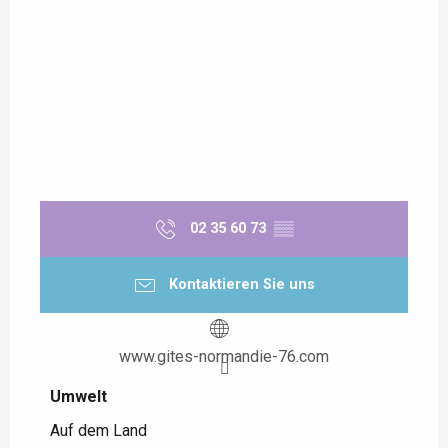
02 35 60 73
▒▒
Kontaktieren Sie uns
www.gites-normandie-76.com
Umwelt
Umwelt
Auf dem Land