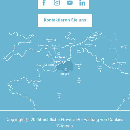
Kontaktieren Sie uns
Londres
3h30
Bruxelles
Portsmouth
Newhaven
Bonn
3h
5h
Lille
2h30
Le Tréport
Dieppe
Luxembourg
Beauvais
4h
Le Havre
1h
Reims
2h45
Rouen
Paris
1h30
Rennes
2h30
Tours
3h
Copyright @ 2025
Rechtliche Hinweise
Verwaltung von Cookies
Sitemap