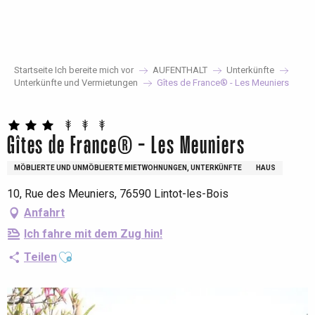
Aller
au
contenu
principal
Startseite Ich bereite mich vor
AUFENTHALT
Unterkünfte
Unterkünfte und Vermietungen
Gîtes de France® - Les Meuniers
Gîtes de France® - Les Meuniers
MÖBLIERTE UND UNMÖBLIERTE MIETWOHNUNGEN, UNTERKÜNFTE
HAUS
10, Rue des Meuniers, 76590 Lintot-les-Bois
Anfahrt
Ich fahre mit dem Zug hin!
Ajouter aux favoris
Teilen