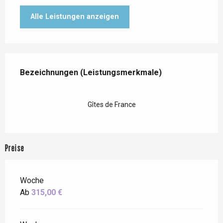
Alle Leistungen anzeigen
Leistungensmöglichkeiten
Bezeichnungen (Leistungsmerkmale)
Bezeichnungen (Leistungsmerkmale)
Gîtes de France
Preise
Woche
Ab
315,00 €