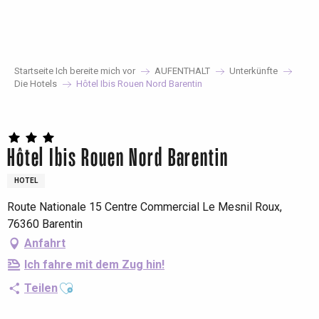
Aller
au
contenu
principal
Startseite Ich bereite mich vor
AUFENTHALT
Unterkünfte
Die Hotels
Hôtel Ibis Rouen Nord Barentin
Hôtel Ibis Rouen Nord Barentin
HOTEL
Route Nationale 15 Centre Commercial Le Mesnil Roux,
76360 Barentin
Anfahrt
Ich fahre mit dem Zug hin!
Ajouter aux favoris
Teilen