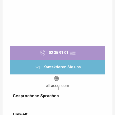
02 35 91 01
▒▒
Kontaktieren Sie uns
all.accor.com
Gesprochene Sprachen
Gesprochene Sprachen
Umwelt
Umwelt