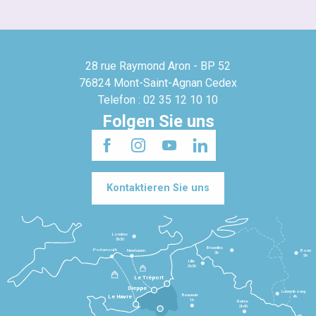
28 rue Raymond Aron - BP 52
76824 Mont-Saint-Agnan Cedex
Telefon : 02 35 12 10 10
Folgen Sie uns
Kontaktieren Sie uns
Londres
3h30
Bruxelles
Portsmouth
Newhaven
Bonn
3h
5h
Lille
2h30
Le Tréport
Dieppe
Luxembourg
Beauvais
4h
Le Havre
1h
Reims
2h45