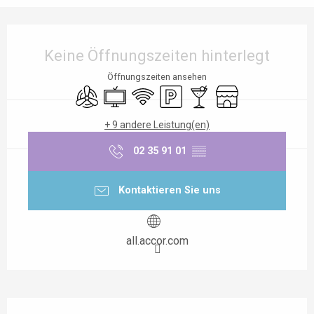
Öffnungszeiten & Kontaktdaten
Keine Öffnungszeiten hinterlegt
Öffnungszeiten ansehen
Klimaanlage
Fernsehen
Wi-Fi
Parkplatz
Bar / Getränkestand
Shop
+ 9 andere Leistung(en)
02 35 91 01
▒▒
Kontaktieren Sie uns
all.accor.com
Beschreibung