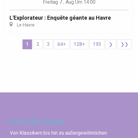
7.
Freitag
Aug
Um 14:00
L'Explorateur : Enquête géante au Havre
Le Havre
1
2
3
64+
128+
193
❯
❯❯
Seine-Maritime
Durch andere Aspekte
Von Klassikern bis hin zu außergewöhnlichen