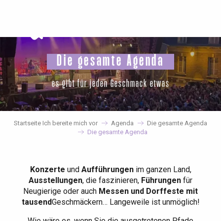
Aller
au
contenu
principal
Die gesamte Agenda
es gibt für jeden Geschmack etwas
Startseite Ich bereite mich vor
Agenda
Die gesamte Agenda
Die gesamte Agenda
Konzerte
und
Aufführungen
im ganzen Land,
Ausstellungen
, die faszinieren,
Führungen
für
Neugierige oder auch
Messen und Dorffeste mit
tausend
Geschmäckern… Langeweile ist unmöglich!
Wie wäre es, wenn Sie die ausgetretenen Pfade