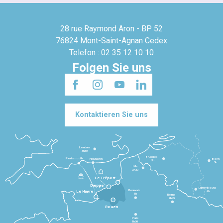
28 rue Raymond Aron - BP 52
76824 Mont-Saint-Agnan Cedex
Telefon : 02 35 12 10 10
Folgen Sie uns
Kontaktieren Sie uns
Londres
3h30
Bruxelles
Portsmouth
Newhaven
Bonn
3h
5h
Lille
2h30
Le Tréport
Dieppe
Luxembourg
Beauvais
4h
Le Havre
1h
Reims
2h45
Rouen
Paris
1h30