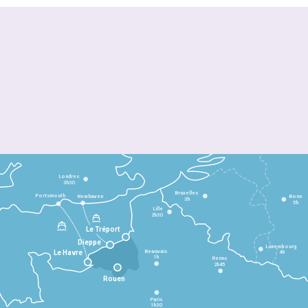
Londres
3h30
Bruxelles
Portsmouth
Newhaven
Bonn
3h
5h
Lille
2h30
Le Tréport
Dieppe
Luxembourg
Beauvais
4h
Le Havre
1h
Reims
2h45
Rouen
Paris
1h30