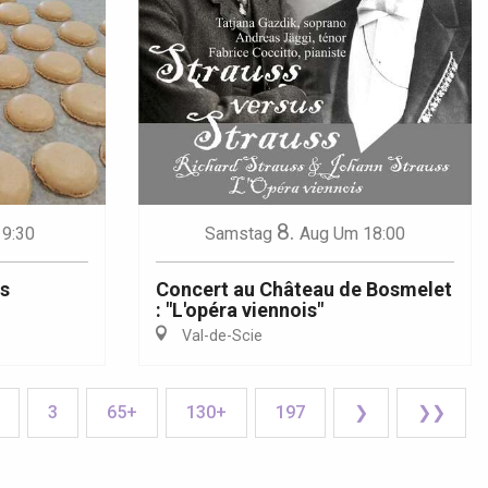
8.
9:30
Samstag
Aug
Um 18:00
és
Concert au Château de Bosmelet
: "L'opéra viennois"
Val-de-Scie
3
65+
130+
197
❯
❯❯