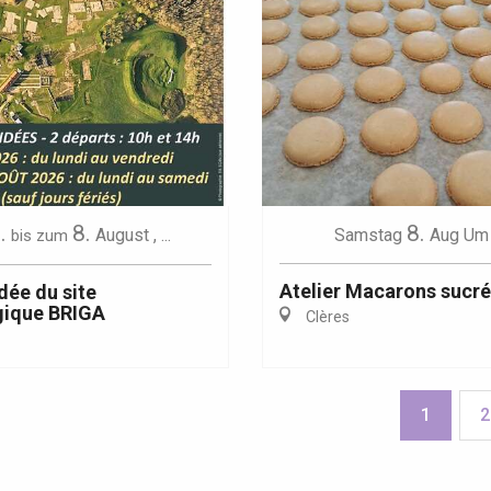
.
8.
8.
August
,
...
Samstag
Aug
Um 
bis zum
Atelier Macarons sucr
dée du site
gique BRIGA
Clères
1
2