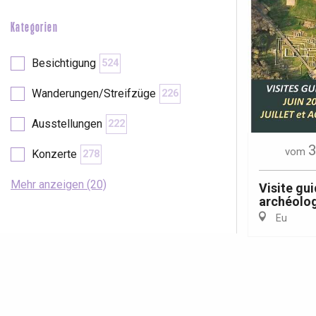
Kategorien
Besichtigung
524
Wanderungen/Streifzüge
226
Ausstellungen
222
3
vom
Konzerte
278
Mehr anzeigen (20)
Visite gui
archéolo
Eu