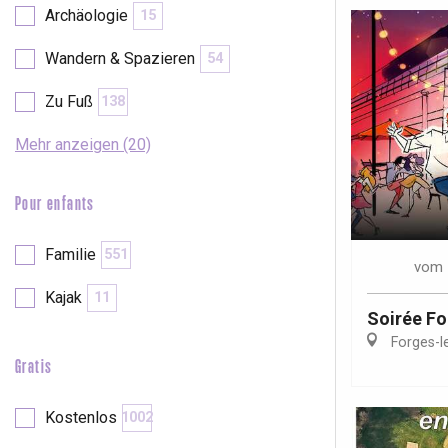
Archäologie
15
Wandern & Spazieren
54
Zu Fuß
138
Mehr anzeigen (20)
Pour enfants
Familie
551
vom
Kajak
11
Soirée F
Forges-l
Gratis
 &
alt
Kostenlos
1002