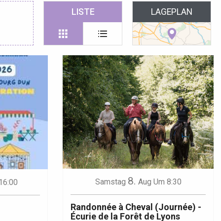
 favoris
LISTE
LAGEPLAN
8.
Samstag
Aug
Um 8:30
16:00
Randonnée à Cheval (Journée) -
Écurie de la Forêt de Lyons