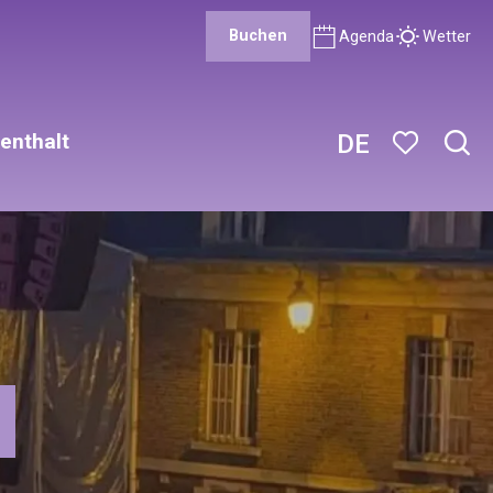
Buchen
Agenda
Wetter
enthalt
DE
Such
Voir les favor