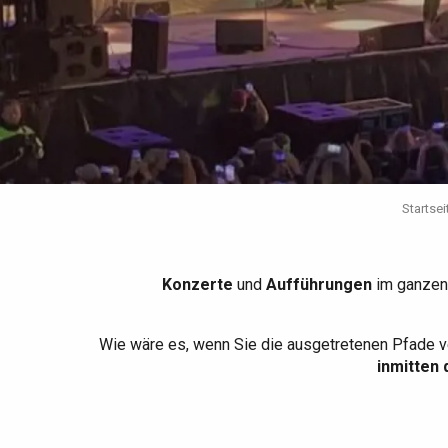
Die gesamte Agenda
Trendige Orte
Aufenthalte am Meer
Frühling
Bester Brunch
Aufenthalte mit dem
Zug
Wenn es regnet
Restaurants mit
Aussicht
Fahrradaufenthalte
Mit den Kindern
Unter Freunden
Startsei
Konzerte
und
Aufführungen
im ganzen
Wie wäre es, wenn Sie die ausgetretenen Pfade v
inmitten 