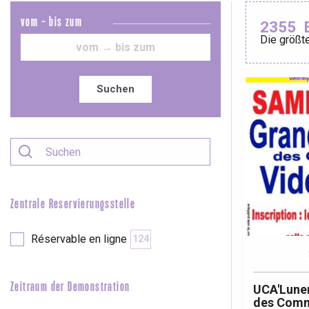
vom - bis zum
2355
Die größte
Le Tr
Eu
Suchen
Criel-sur-Mer
Blangy-s
Dieppe
Offranville
Zentrale Reservierungsstelle
t-Valery-en-Caux
er
Réservable en ligne
124
e
Neufchâtel-en-Bray
Zeitraum der Demonstration
UCA'Luner
Doudeville
des Comm
Val-de-Scie