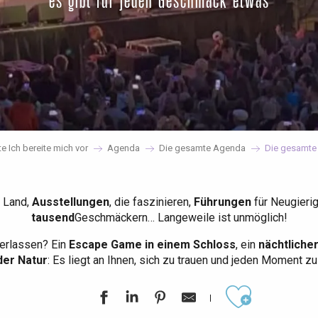
es gibt für jeden Geschmack etwas
te Ich bereite mich vor
Agenda
Die gesamte Agenda
Die gesamte
 Land,
Ausstellungen
, die faszinieren,
Führungen
für Neugieri
tausend
Geschmäckern… Langeweile ist unmöglich!
erlassen? Ein
Escape Game in einem Schloss
, ein
nächtliche
der Natur
: Es liegt an Ihnen, sich zu trauen und jeden Moment z