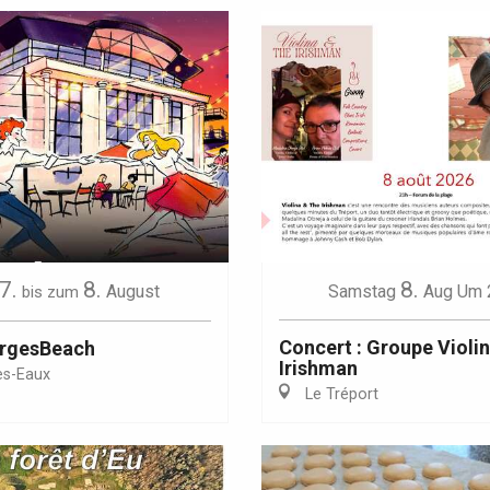
7.
8.
8.
August
Samstag
Aug
Um 
bis zum
Concert : Groupe Violi
orgesBeach
Irishman
es-Eaux
Le Tréport