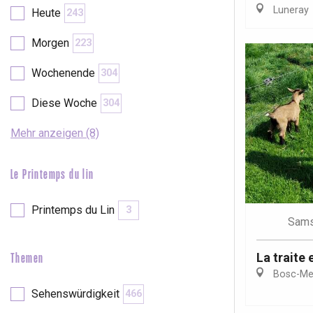
Luneray
Heute
243
etot
Forges-les-
Morgen
223
Clères
Wochenende
304
Buchy
en-Seine
Diese Woche
304
Duclair
Rouen
Mehr anzeigen (8)
Le Printemps du lin
Paris 1h30
Printemps du Lin
3
Sams
La traite 
Themen
Bosc-Mes
Sehenswürdigkeit
466