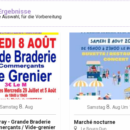
Ajouter aux
Ergebnisse
 Auswahl, für die Vorbereitung
éport
Lille 2h30
ur-Bresle
8.
8.
Samstag
Aug
Samstag
Aug
Um 
ay - Grande Braderie
Marché nocturne
erçants / Vide-grenier
Le Bourg-Dun