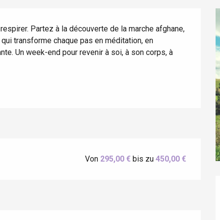
respirer. Partez à la découverte de la marche afghane, 
 qui transforme chaque pas en méditation, en 
te. Un week-end pour revenir à soi, à son corps, à 
éport
Lille 2h30
Von
295,00 €
bis zu
450,00 €
ur-Bresle