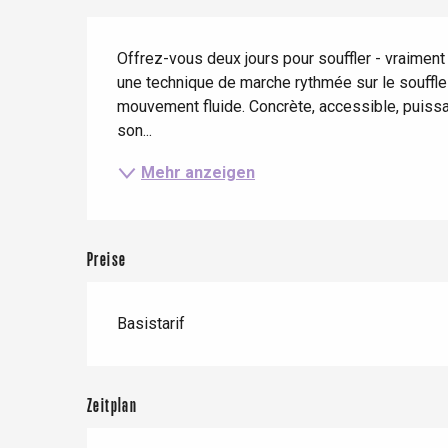
Zug
Wenn es regnet
Restaurants mit
Beschreibung
Aussicht
Fahrradaufenthalte
Offrez-vous deux jours pour souffler - vraiment 
Mit den Kindern
une technique de marche rythmée sur le souffle
Unter Freunden
mouvement fluide. Concrète, accessible, puissan
son...
Mehr anzeigen
Le Tr
Eu
Preise
Criel-sur-Mer
Basistarif
Blangy-s
Dieppe
Offranville
Zeitplan
t-Valery-en-Caux
er