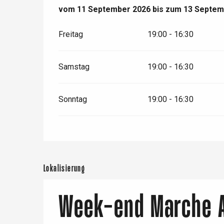
vom
vom
11 September 2026
11 September 2026
bis zum
bis zum
13 Septem
13 Septem
e
Freitag
19:00 - 16:30
Neufchâtel-en-Bray
Doudeville
Val-de-Scie
Samstag
19:00 - 16:30
etot
Forges-les-
Clères
Sonntag
19:00 - 16:30
Buchy
en-Seine
Duclair
Rouen
Lokalisierung
Week-end Marche 
Paris 1h30