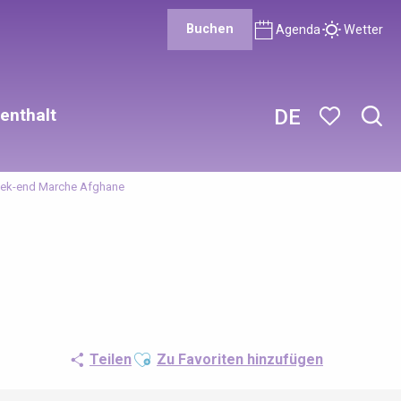
Buchen
Agenda
Wetter
enthalt
DE
Such
Voir les favor
ek-end Marche Afghane
Ajouter aux favoris
Teilen
Zu Favoriten hinzufügen