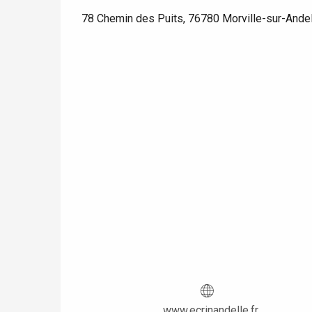
78 Chemin des Puits, 76780 Morville-sur-Ande
 &
alt
www.ecrinandelle.fr