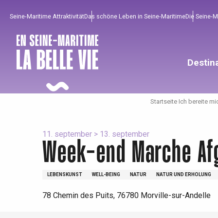
Aller
Seine-Maritime Attraktivität
Das schöne Leben in Seine-Maritime
Die Seine-
au
contenu
principal
Destin
Startseite Ich bereite mi
11. september > 13. september
Week-end Marche Af
Um zu profitieren
Unumgänglich
Gut aus der Heimat !
LEBENSKUNST
WELL-BEING
NATUR
NATUR UND ERHOLUNG
Die gesamte Agenda
Trendige Orte
Aufenthalte am Meer
78 Chemin des Puits, 76780 Morville-sur-Andelle
Frühling
Bester Brunch
Aufenthalte mit dem