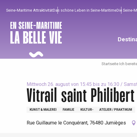
Aller
Seine-Maritime Attraktivität
Das schöne Leben in Seine-Maritime
Die Seine-
au
contenu
principal
Destin
Startseite Ich bereit
Mittwoch 26. august von 15:45 bis zu 16:30 / Samst
Vitrail saint Philibert
Um zu profitieren
Unumgänglich
Gut aus der Heimat !
KUNST & MALEREI
FAMILIE
KULTUR-
ATELIER / PRAKTIKUM
Rue Guillaume le Conquérant, 76480 Jumièges
Die gesamte Agenda
Trendige Orte
Aufenthalte am Meer
Frühling
Bester Brunch
Aufenthalte mit dem