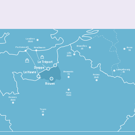
Londres
3h30
Bruxelles
Portsmouth
Newhaven
Bonn
3h
5h
Lille
2h30
Le Tréport
Dieppe
Luxembourg
Beauvais
4h
Le Havre
1h
Reims
2h45
Rouen
Paris
1h30
Rennes
2h30
Tours
3h