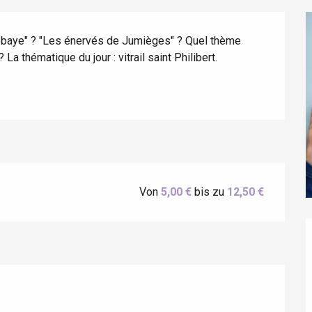
'abbaye" ? "Les énervés de Jumièges" ? Quel thème 
 La thématique du jour : vitrail saint Philibert.
éport
Lille 2h30
Von
5,00 €
bis zu
12,50 €
ur-Bresle