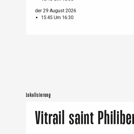
t-Valery-en-Caux
er
der 29 August 2026
15:45 Um 16:30
e
Neufchâtel-en-Bray
Doudeville
Val-de-Scie
etot
Forges-les-
Clères
Buchy
en-Seine
Duclair
Rouen
Lokalisierung
Vitrail saint Philibe
Paris 1h30