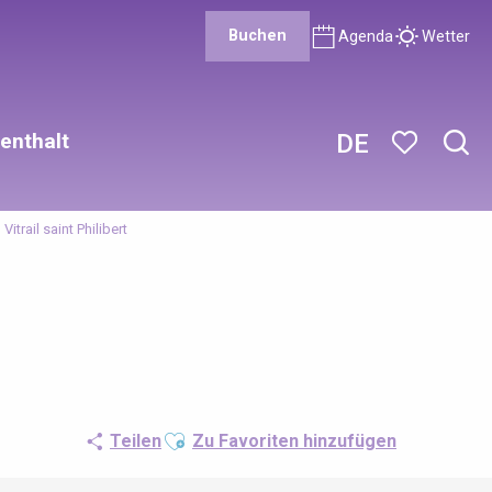
Buchen
Agenda
Wetter
enthalt
DE
Such
Voir les favor
Vitrail saint Philibert
Ajouter aux favoris
Teilen
Zu Favoriten hinzufügen