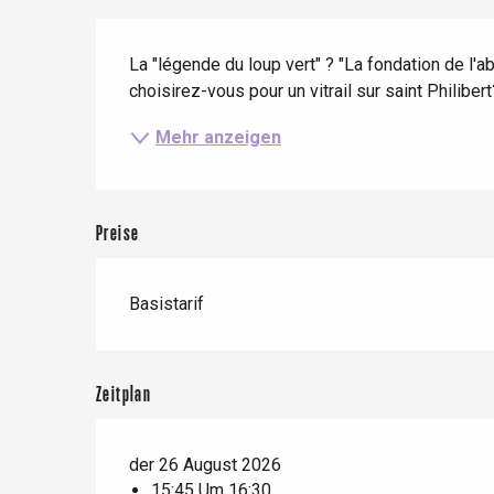
Zug
Wenn es regnet
Restaurants mit
Beschreibung
Aussicht
Fahrradaufenthalte
La "légende du loup vert" ? "La fondation de l
Mit den Kindern
choisirez-vous pour un vitrail sur saint Philibert?
Unter Freunden
Mehr anzeigen
Preise
Le Tr
Eu
Basistarif
Criel-sur-Mer
Zeitplan
Blangy-s
Dieppe
Offranville
der 26 August 2026
15:45 Um 16:30