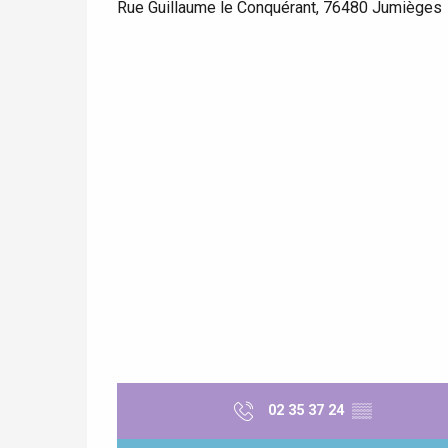
Rue Guillaume le Conquérant, 76480 Jumièges
 &
alt
02 35 37 24
▒▒