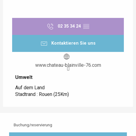
02 35 34 24
▒▒
Kontaktieren Sie uns
www.chateau-blainville-76.com
Umwelt
Umwelt
Auf dem Land
Stadtrand :
Rouen
(25Km)
Buchung/reservierung