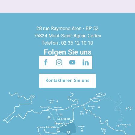
28 rue Raymond Aron - BP 52
76824 Mont-Saint-Agnan Cedex
Telefon : 02 35 12 10 10
Folgen Sie uns
Kontaktieren Sie uns
Londres
3h30
Bruxelles
Portsmouth
Newhaven
Bonn
3h
5h
Lille
2h30
Le Tréport
Dieppe
Luxembourg
Beauvais
4h
Le Havre
1h
Reims
2h45