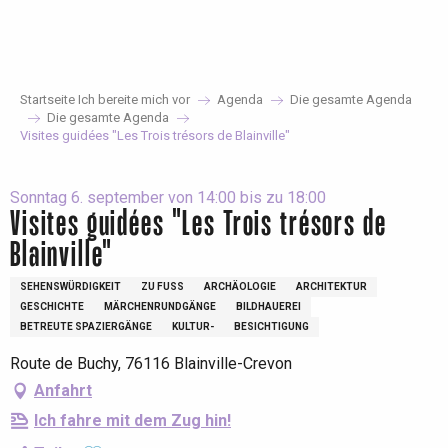
Aller
au
contenu
principal
Startseite Ich bereite mich vor
Agenda
Die gesamte Agenda
Die gesamte Agenda
Visites guidées "Les Trois trésors de Blainville"
Sonntag 6. september von 14:00 bis zu 18:00
Visites guidées "Les Trois trésors de
Blainville"
SEHENSWÜRDIGKEIT
ZU FUSS
ARCHÄOLOGIE
ARCHITEKTUR
GESCHICHTE
MÄRCHENRUNDGÄNGE
BILDHAUEREI
BETREUTE SPAZIERGÄNGE
KULTUR-
BESICHTIGUNG
Route de Buchy, 76116 Blainville-Crevon
Anfahrt
Ich fahre mit dem Zug hin!
Ajouter aux favoris